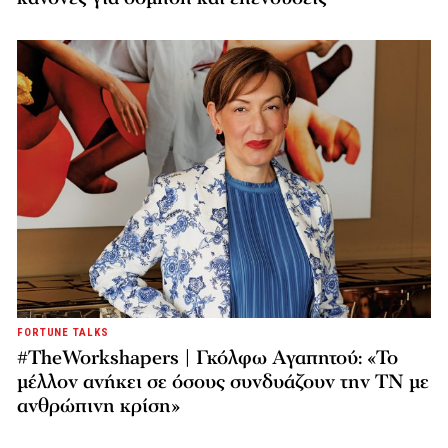
FORTUNE TALKS
#TheWorkshapers | Γκόλφω Αγαπητού: «Το
μέλλον ανήκει σε όσους συνδυάζουν την ΤΝ με
ανθρώπινη κρίση»