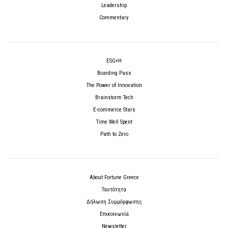
Leadership
Commentary
ESG+H
Boarding Pass
The Power of Innovation
Brainstorm Tech
E-commerce Stars
Time Well Spent
Path to Zero
About Fortune Greece
Ταυτότητα
Δήλωση Συμμόρφωσης
Επικοινωνία
Newsletter