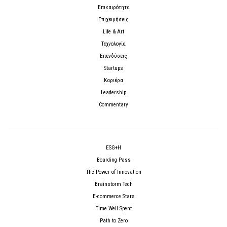
Επικαιρότητα
Επιχειρήσεις
Life & Art
Τεχνολογία
Επενδύσεις
Startups
Καριέρα
Leadership
Commentary
ESG+H
Boarding Pass
The Power of Innovation
Brainstorm Tech
E-commerce Stars
Time Well Spent
Path to Zero