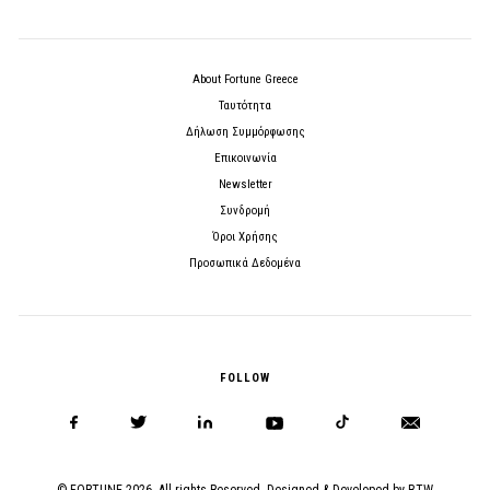
About Fortune Greece
Ταυτότητα
Δήλωση Συμμόρφωσης
Επικοινωνία
Newsletter
Συνδρομή
Όροι Χρήσης
Προσωπικά Δεδομένα
FOLLOW
© FORTUNE 2026. All rights Reserved. Designed & Developed by
BTW