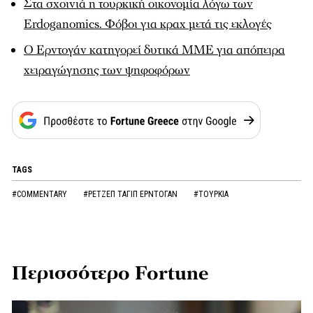
Στα σχοινιά η τουρκική οικονομία λόγω των
Erdoganomics. Φόβοι για κραχ μετά τις εκλογές
Ο Ερντογάν κατηγορεί δυτικά ΜΜΕ για απόπειρα
χειραγώγησης των ψηφοφόρων
TAGS
#COMMENTARY
#ΡΕΤΖΕΠ ΤΑΓΙΠ ΕΡΝΤΟΓΑΝ
#ΤΟΥΡΚΙΑ
Περισσότερο Fortune