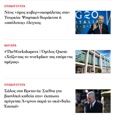
ΕΠΙΚΑΙΡΟΤΗΤΑ
Νέος νόμος κυβερνοασφάλειας στην
Τουρκία: Ψηφιακή θωράκιση ή
«απόλυτος» έλεγχος;
ΚΑΡΙΕΡΑ
#TheWorkshapers | Όμιλος Quest:
«Χτίζοντας το workplace της επόμενης
ημέρας»
ΕΠΙΚΑΙΡΟΤΗΤΑ
Σάλος στη Βρετανία: Σχέδια για
βασιλική κηδεία στον έκπτωτο
πρίγκιπα Άντριου παρά το σκάνδαλο
Έπσταϊν