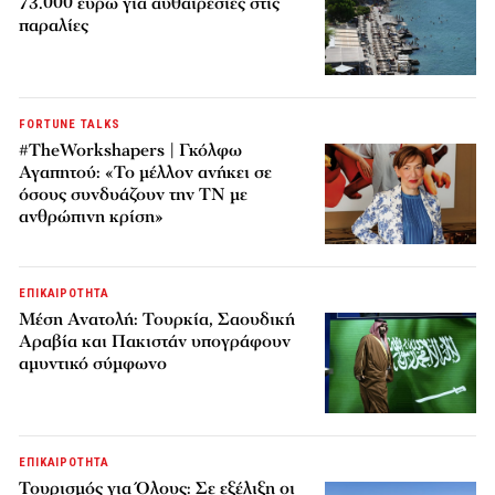
73.000 ευρώ για αυθαιρεσίες στις
παραλίες
FORTUNE TALKS
#TheWorkshapers | Γκόλφω
Αγαπητού: «Το μέλλον ανήκει σε
όσους συνδυάζουν την ΤΝ με
ανθρώπινη κρίση»
ΕΠΙΚΑΙΡΟΤΗΤΑ
Μέση Ανατολή: Τουρκία, Σαουδική
Αραβία και Πακιστάν υπογράφουν
αμυντικό σύμφωνο
ΕΠΙΚΑΙΡΟΤΗΤΑ
Τουρισμός για Όλους: Σε εξέλιξη οι