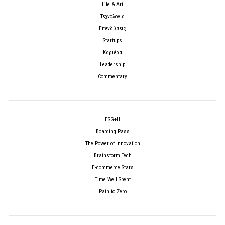
Life & Art
Τεχνολογία
Επενδύσεις
Startups
Καριέρα
Leadership
Commentary
ESG+H
Boarding Pass
The Power of Innovation
Brainstorm Tech
E-commerce Stars
Time Well Spent
Path to Zero