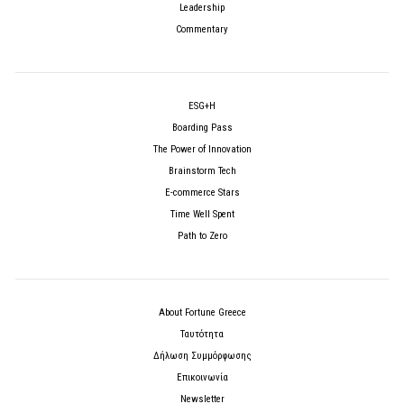
Leadership
Commentary
ESG+H
Boarding Pass
The Power of Innovation
Brainstorm Tech
E-commerce Stars
Time Well Spent
Path to Zero
About Fortune Greece
Ταυτότητα
Δήλωση Συμμόρφωσης
Επικοινωνία
Newsletter