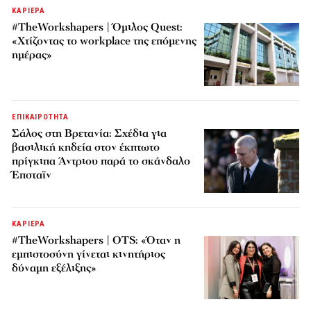
ΚΑΡΙΕΡΑ
#TheWorkshapers | Όμιλος Quest:
«Χτίζοντας το workplace της επόμενης
ημέρας»
ΕΠΙΚΑΙΡΟΤΗΤΑ
Σάλος στη Βρετανία: Σχέδια για
βασιλική κηδεία στον έκπτωτο
πρίγκιπα Άντριου παρά το σκάνδαλο
Έπσταϊν
ΚΑΡΙΕΡΑ
#TheWorkshapers | OTS: «Όταν η
εμπιστοσύνη γίνεται κινητήριος
δύναμη εξέλιξης»