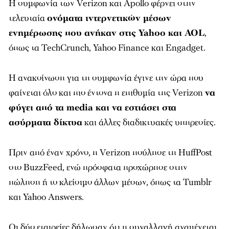
Η συμφωνία των Verizon και Apollo φέρνει στην
τελευταία
ονόματα ιντερνετικών μέσων
ενημέρωσης που ανήκαν στις Yahoo και AOL
,
όπως τα TechCrunch, Yahoo Finance και Engadget.
Η ανακοίνωση για τη συμφωνία έγινε την ώρα που
φαίνεται όλο και πιο έντονα η επιθυμία της Verizon
να
φύγει από τα media και να εστιάσει στα
ασύρματα δίκτυα
και άλλες διαδικτυακές υπηρεσίες.
Πριν από έναν χρόνο, η Verizon πούλησε τη HuffPost
στο BuzzFeed, ενώ πρόσφατα προχώρησε στην
πώληση ή το κλείσιμο άλλων μέσων, όπως τα Tumblr
και Yahoo Answers.
Οι δύο εταιρείες δήλωσαν ότι η συναλλαγή αναμένεται