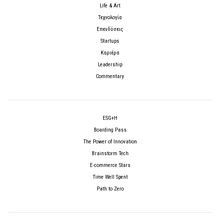
Life & Art
Τεχνολογία
Επενδύσεις
Startups
Καριέρα
Leadership
Commentary
ESG+H
Boarding Pass
The Power of Innovation
Brainstorm Tech
E-commerce Stars
Time Well Spent
Path to Zero