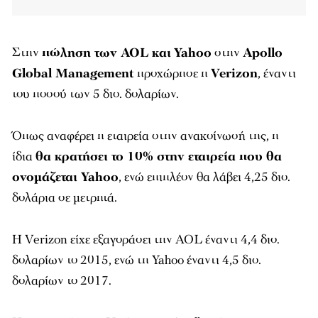
Στην
πώληση των AOL και
Yahoo
στην
Apollo
Global Management
προχώρησε η
Verizon
, έναντι
του ποσού των 5 δισ. δολαρίων.
Όπως αναφέρει η εταιρεία στην ανακοίνωσή της, η
ίδια
θα κρατήσει το 10% στην εταιρεία που θα
ονομάζεται Yahoo
, ενώ επιπλέον θα λάβει 4,25 δισ.
δολάρια σε μετρητά.
Η Verizon είχε εξαγοράσει την AOL έναντι 4,4 δισ.
δολαρίων το 2015, ενώ τη Yahoo έναντι 4,5 δισ.
δολαρίων το 2017.