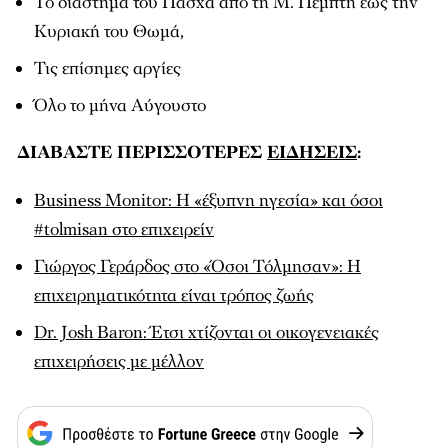
Το διάστημα του Πάσχα από τη Μ. Πέμπτη έως την
Κυριακή του Θωμά,
Τις επίσημες αργίες
Όλο το μήνα Αύγουστο
ΔΙΑΒΑΣΤΕ ΠΕΡΙΣΣΟΤΕΡΕΣ
ΕΙΔΗΣΕΙΣ
:
Βusiness Monitor: Η «έξυπνη ηγεσία» και όσοι
#tolmisan στο επιχειρείν
Γιώργος Γεράρδος στο «Όσοι Τόλμησαν»: Η
επιχειρηματικότητα είναι τρόπος ζωής
Dr. Josh Baron: Έτσι χτίζονται οι οικογενειακές
επιχειρήσεις με μέλλον