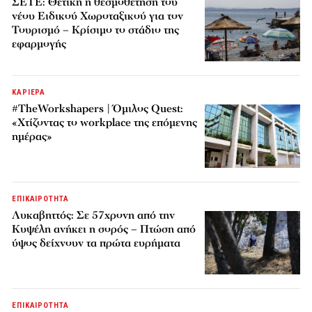
ΣΕΤΕ: Θετική η θεσμοθέτηση του
νέου Ειδικού Χωροταξικού για τον
Τουρισμό – Κρίσιμο το στάδιο της
εφαρμογής
ΚΑΡΙΕΡΑ
#TheWorkshapers | Όμιλος Quest:
«Χτίζοντας το workplace της επόμενης
ημέρας»
ΕΠΙΚΑΙΡΟΤΗΤΑ
Λυκαβηττός: Σε 57χρονη από την
Κυψέλη ανήκει η σορός – Πτώση από
ύψος δείχνουν τα πρώτα ευρήματα
ΕΠΙΚΑΙΡΟΤΗΤΑ