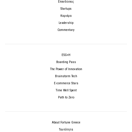
Επενδύσεις
Startups
Καριέρα
Leadership
Commentary
ESG+H
Boarding Pass
The Power of Innovation
Brainstorm Tech
E-commerce Stars
Time Well Spent
Path to Zero
About Fortune Greece
Ταυτότητα