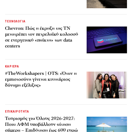
ΤΕΧΝΟΛΟΓΙΑ
Chevron: Πώς η έκρηξη της ΤΝ
μετατρέπει τον πετρελαϊκό κολοσσό
σε ενεργειακό «παίκτη» των data
centers
ΚΑΡΙΕΡΑ
#TheWorkshapers | OTS: «Όταν η
εμπιστοσύνη γίνεται κινητήριος
δύναμη εξέλιξης»
ΕΠΙΚΑΙΡΟΤΗΤΑ
Τουρισμός για Όλους 2026-2027:
Ποια ΑΦΜ υποβάλλουν αίτηση
σήμερα – Επιδότηση έως 600 ευρώ