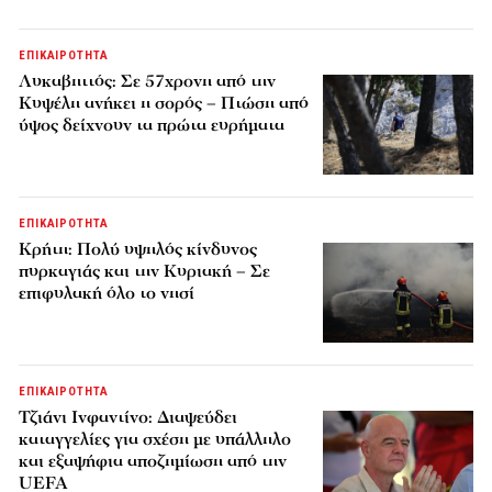
ΕΠΙΚΑΙΡΟΤΗΤΑ
Λυκαβηττός: Σε 57χρονη από την
Κυψέλη ανήκει η σορός – Πτώση από
ύψος δείχνουν τα πρώτα ευρήματα
ΕΠΙΚΑΙΡΟΤΗΤΑ
Κρήτη: Πολύ υψηλός κίνδυνος
πυρκαγιάς και την Κυριακή – Σε
επιφυλακή όλο το νησί
ΕΠΙΚΑΙΡΟΤΗΤΑ
Τζιάνι Ινφαντίνο: Διαψεύδει
καταγγελίες για σχέση με υπάλληλο
και εξαψήφια αποζημίωση από την
UEFA