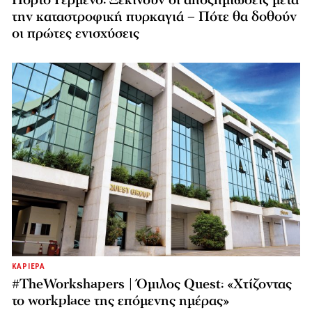
Πόρτο Γερμενό: Ξεκινούν οι αποζημιώσεις μετά
την καταστροφική πυρκαγιά – Πότε θα δοθούν
οι πρώτες ενισχύσεις
ΚΑΡΙΕΡΑ
#TheWorkshapers | Όμιλος Quest: «Χτίζοντας
το workplace της επόμενης ημέρας»