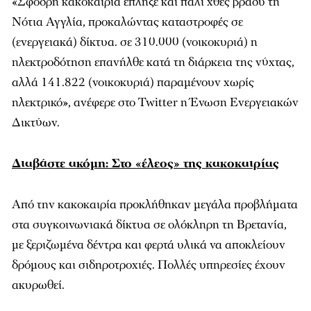
«Σφοδρή κακοκαιρία έπληξε και πάλι χθες βράδυ τη
Νότια Αγγλία, προκαλώντας καταστροφές σε
(ενεργειακά) δίκτυα. σε 310.000 (νοικοκυριά) η
ηλεκτροδότηση επανήλθε κατά τη διάρκεια της νύχτας,
αλλά 141.822 (νοικοκυριά) παραμένουν χωρίς
ηλεκτρικό», ανέφερε στο Twitter η Ένωση Ενεργειακών
Δικτύων.
Διαβάστε ακόμη: Στο «έλεος» της κακοκαιρίας
Από την κακοκαιρία προκλήθηκαν μεγάλα προβλήματα
στα συγκοινωνιακά δίκτυα σε ολόκληρη τη Βρετανία,
με ξεριζωμένα δέντρα και φερτά υλικά να αποκλείουν
δρόμους και σιδηροτροχιές. Πολλές υπηρεσίες έχουν
ακυρωθεί.