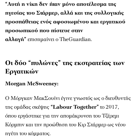
“Αυτή η νίκη δεν ήταν μόνο αποτέλεσμα της
ηγεσίας του Στάρμερ, αλλά και της συλλογικής
προσπάθειας ενός αφοσιωμένου και εργατικού
προσωπικού που πίστευε στην
αλλαγή”
επισημαίνει ο TheGuardian.
Οι δύο “πυλώνες” της εκστρατείας των
Εργατικών
Morgan McSweeney:
Ο Μόργκαν ΜακΣουίνι έγινε γνωστός ως ο διευθυντής
της ομάδας σκέψης
“Labour Together”
το 2017,
όπου εργάστηκε για την απομάκρυνση του Τζέρεμι
Κόρμπιν και την προώθηση του Κιρ Στάρμερ ως νέου
ηγέτη του κόμματος.