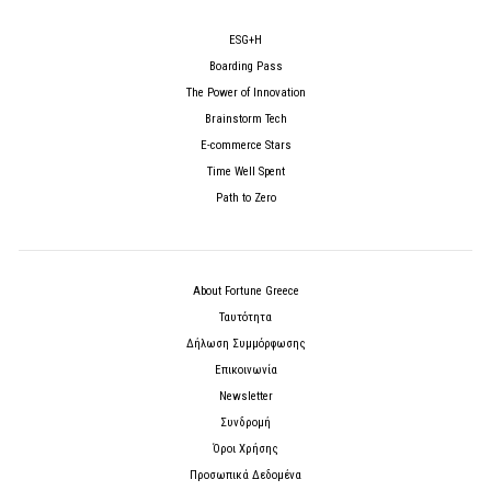
ESG+H
Boarding Pass
The Power of Innovation
Brainstorm Tech
E-commerce Stars
Time Well Spent
Path to Zero
About Fortune Greece
Ταυτότητα
Δήλωση Συμμόρφωσης
Επικοινωνία
Newsletter
Συνδρομή
Όροι Χρήσης
Προσωπικά Δεδομένα