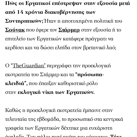
Πώς οι Εργατικοί επέστρεψαν στην εξουσία μετά
από 14 χρόνια διακυβέρνησης των
Συντηρητικών;
Ήταν η αποτυχημένη πολιτική του
Σούνακ
που έφερε τον
Στάρμερ
στην εξουσία ή το
επιτελείο των Εργατικών κατάφερε πράγματι να
κερδίσει και να δώσει ελπίδα στον βρετανικό λαό;
Ο “
TheGuardian”
περιγράφει την προεκλογική
εκστρατεία του Στάρμερ και τα
“πρόσωπα-
κλειδιά”,
που έπαιξαν καθοριστικό ρόλο
στην
εκλογική νίκη των Εργατικών.
Καθώς η προεκλογική εκστρατεία έμπαινε στην
τελευταία της εβδομάδα, το προσωπικό στα κεντρικά
γραφεία των Εργατικών δέχτηκε μια ευχάριστη
έκπληξη. Tον πάλαι ποτέ ηγέτη του κόμματος,
Τόνι