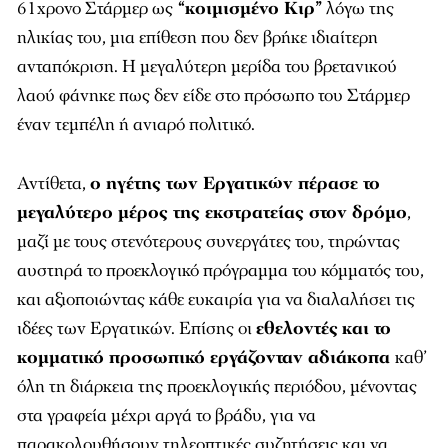
61χρονο Στάρμερ ως
“κοιμισμένο Κιρ”
λόγω της
ηλικίας του, μια επίθεση που δεν βρήκε ιδιαίτερη
ανταπόκριση. Η μεγαλύτερη μερίδα του βρετανικού
λαού φάνηκε πως δεν είδε στο πρόσωπο του Στάρμερ
έναν τεμπέλη ή ανιαρό πολιτικό.
Αντίθετα,
ο ηγέτης των Εργατικών πέρασε το
μεγαλύτερο μέρος της εκστρατείας στον δρόμο
,
μαζί με τους στενότερους συνεργάτες του, τηρώντας
αυστηρά το προεκλογικό πρόγραμμα του κόμματός του,
και αξιοποιώντας κάθε ευκαιρία για να διαλαλήσει τις
ιδέες των Εργατικών. Επίσης οι
εθελοντές
και το
κομματικό προσωπικό εργάζονταν αδιάκοπα
καθ’
όλη τη διάρκεια της προεκλογικής περιόδου, μένοντας
στα γραφεία μέχρι αργά το βράδυ, για να
παρακολουθήσουν τηλεοπτικές συζητήσεις και να