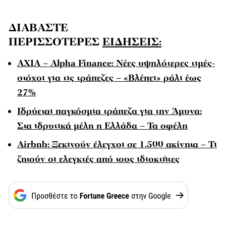
ΔΙΑΒΑΣΤΕ
ΠΕΡΙΣΣΟΤΕΡΕΣ
ΕΙΔΗΣΕΙΣ:
AXIA – Alpha Finance: Νέες υψηλότερες τιμές-
στόχοι για τις τράπεζες – «Βλέπει» ράλι έως
27%
Ιδρύεται παγκόσμια τράπεζα για την Άμυνα:
Στα ιδρυτικά μέλη η Ελλάδα – Τα οφέλη
Airbnb: Ξεκινούν έλεγχοι σε 1.500 ακίνητα – Τι
ζητούν οι ελεγκτές από τους ιδιοκτήτες