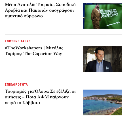
Μέση Ανατολή: Τουρκία, Σαουδική
Αραβία και Πακιστάν υπογράφουν
αμυντικό σύμφωνο
FORTUNE TALKS
#TheWorkshapers | Μιχάλης
Τυρίμος: The Capacitor Way
ΕΠΙΚΑΙΡΟΤΗΤΑ
Τουρισμός για Όλους: Σε εξέλιξη οι
αιτήσεις – Ποια ΑΦΜ παίρνουν
σειρά το Σάββατο