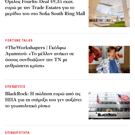
Όμιλος Fourlis: Deal 49,35 εκατ.
ευρώ με την Trade Estates για το
μερίδιο του στο Sofia South Ring Mall
FORTUNE TALKS
#TheWorkshapers | Γκόλφω
Αγαπητού: «Το μέλλον ανήκει σε
όσους συνδυάζουν την ΤΝ με
ανθρώπινη κρίση»
ΕΠΕΝΔΥΣΕΙΣ
BlackRock: Η πώληση ευρώ από τις
ΗΠΑ για τη στήριξη του γεν αυξάνει
το γεωπολιτικό ρίσκο
ΕΠΙΚΑΙΡΟΤΗΤΑ