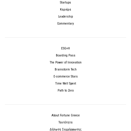
Startups
Καριέρα
Leadership
Commentary
ESG+H
Boarding Pass
The Power of Innovation
Brainstorm Tech
E-commerce Stars
Time Well Spent
Path to Zero
About Fortune Greece
Ταυτότητα
Δήλωση Συμμόρφωσης