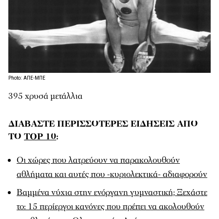
Photo: ΑΠΕ-ΜΠΕ
395 χρυσά μετάλλια
ΔΙΑΒΑΣΤΕ ΠΕΡΙΣΣΟΤΕΡΕΣ ΕΙΔΗΣΕΙΣ ΑΠΟ
ΤΟ
TOP 10
:
Οι χώρες που λατρεύουν να παρακολουθούν
αθλήματα και αυτές που -κυριολεκτικά- αδιαφορούν
Βαμμένα νύχια στην ενόργανη γυμναστική; Ξεχάστε
το: 15 περίεργοι κανόνες που πρέπει να ακολουθούν