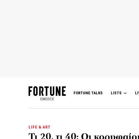
FORTUNE TALKS
LISTS
LI
LIFE & ART
Τι 20, τι 40: Οι κορυφαί