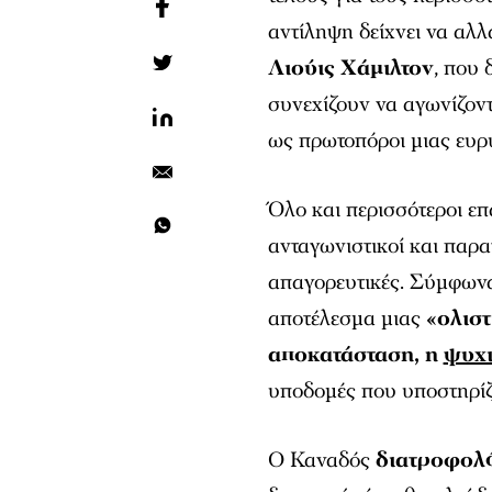
αντίληψη δείχνει να αλλ
Λιούις Χάμιλτον
, που 
συνεχίζουν να αγωνίζοντ
ως πρωτοπόροι μιας ευρ
Όλο και περισσότεροι επ
ανταγωνιστικοί και παρα
απαγορευτικές. Σύμφωνα
αποτέλεσμα μιας
«ολιστ
αποκατάσταση, η
ψυχι
υποδομές που υποστηρίζ
Ο Καναδός
διατροφολ