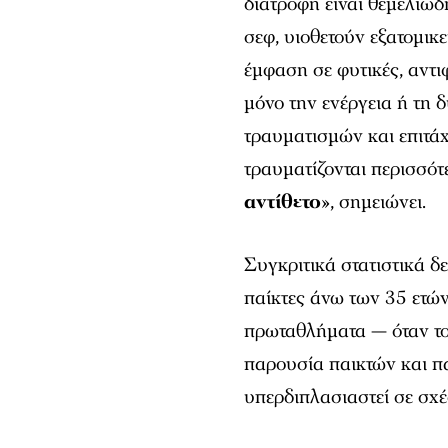
διατροφή είναι θεμελιώδ
σεφ, υιοθετούν εξατομικε
έμφαση σε φυτικές, αντ
μόνο την ενέργεια ή τη 
τραυματισμών και επιτά
τραυματίζονται περισσότε
αντίθετο
», σημειώνει.
Συγκριτικά στατιστικά δ
παίκτες άνω των 35 ετών
πρωταθλήματα — όταν το
παρουσία παικτών και πα
υπερδιπλασιαστεί σε σχέ