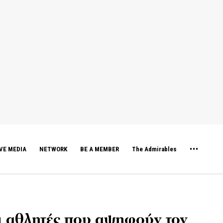
VE MEDIA
NETWORK
BE A MEMBER
The Admirables
οι αθλητές που αψηφούν τον