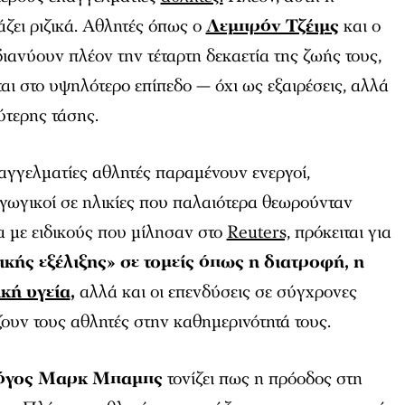
άζει ριζικά. Αθλητές όπως ο
Λεμπρόν Τζέιμς
και ο
διανύουν πλέον την τέταρτη δεκαετία της ζωής τους,
αι στο υψηλότερο επίπεδο — όχι ως εξαιρέσεις, αλλά
ύτερης τάσης.
αγγελματίες αθλητές παραμένουν ενεργοί,
γωγικοί σε ηλικίες που παλαιότερα θεωρούνταν
 με ειδικούς που μίλησαν στο
Reuters,
πρόκειται για
ικής εξέλιξης» σε τομείς όπως η διατροφή, η
κή υγεία
,
αλλά και οι επενδύσεις σε σύγχρονες
ουν τους αθλητές στην καθημερινότητά τους.
όγος Μαρκ Μπαμπς
τονίζει πως η πρόοδος στη