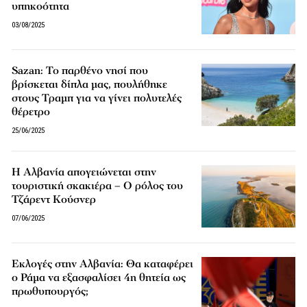
υπηκοότητα
03/08/2025
Sazan: Το παρθένο νησί που
βρίσκεται δίπλα μας, πουλήθηκε
στους Τραμπ για να γίνει πολυτελές
θέρετρο
25/06/2025
H Αλβανία απογειώνεται στην
τουριστική σκακιέρα – Ο ρόλος του
Τζάρεντ Κούσνερ
07/06/2025
Εκλογές στην Αλβανία: Θα καταφέρει
ο Ράμα να εξασφαλίσει 4η θητεία ως
πρωθυπουργός;