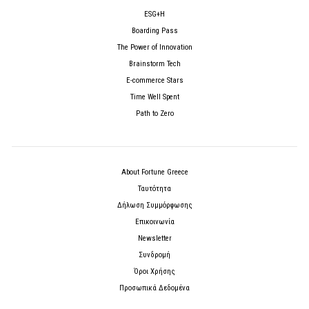
ESG+H
Boarding Pass
The Power of Innovation
Brainstorm Tech
E-commerce Stars
Time Well Spent
Path to Zero
About Fortune Greece
Ταυτότητα
Δήλωση Συμμόρφωσης
Επικοινωνία
Newsletter
Συνδρομή
Όροι Χρήσης
Προσωπικά Δεδομένα