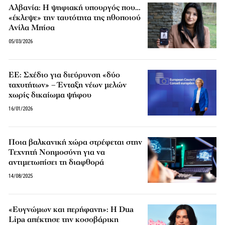
Αλβανία: Η ψηφιακή υπουργός που…
«έκλεψε» την ταυτότητα της ηθοποιoύ
Ανίλα Μπίσα
05/03/2026
ΕΕ: Σχέδιο για διεύρυνση «δύο
ταχυτήτων» – Ένταξη νέων μελών
χωρίς δικαίωμα ψήφου
16/01/2026
Ποια βαλκανική χώρα στρέφεται στην
Τεχνητή Νοημοσύνη για να
αντιμετωπίσει τη διαφθορά
14/08/2025
«Ευγνώμων και περήφανη»: Η Dua
Lipa απέκτησε την κοσοβάρικη