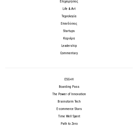
Επιχειρήσεις
Life & Art
Τεχνολογία
Επενδύσεις
Startups
Καριέρα
Leadership
Commentary
ESG+H
Boarding Pass
The Power of Innovation
Brainstorm Tech
E-commerce Stars
Time Well Spent
Path to Zero