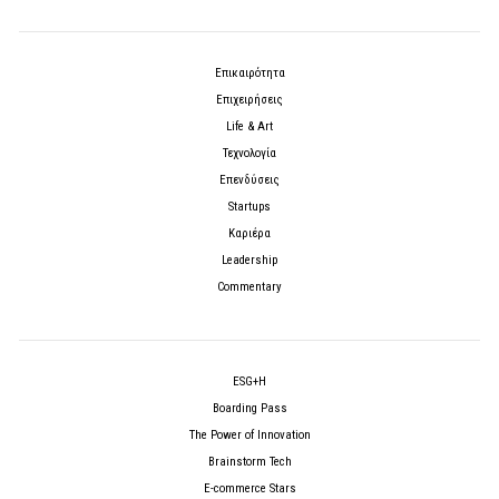
Επικαιρότητα
Επιχειρήσεις
Life & Art
Τεχνολογία
Επενδύσεις
Startups
Καριέρα
Leadership
Commentary
ESG+H
Boarding Pass
The Power of Innovation
Brainstorm Tech
E-commerce Stars