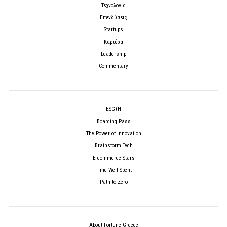
Τεχνολογία
Επενδύσεις
Startups
Καριέρα
Leadership
Commentary
ESG+H
Boarding Pass
The Power of Innovation
Brainstorm Tech
E-commerce Stars
Time Well Spent
Path to Zero
About Fortune Greece