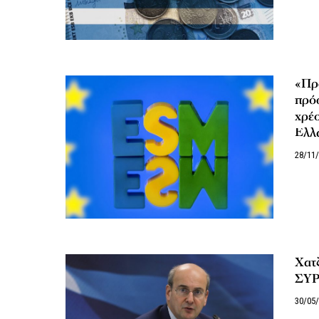
«Πρ
πρό
χρέο
Ελλ
28/11
Χατ
ΣΥΡ
30/05