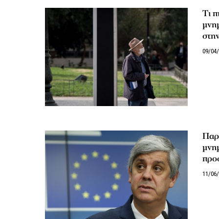
Tι π
μνημ
στη
09/04
Παρα
μνημ
προσ
11/06