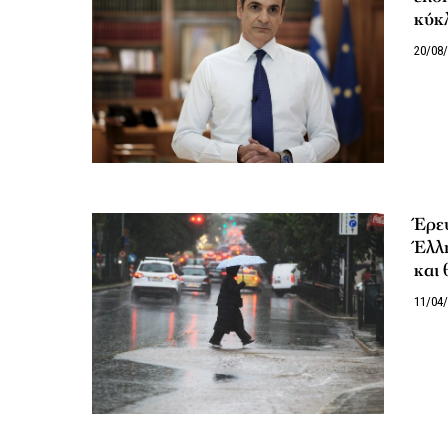
κύκ
20/08
Έρευ
Έλλη
και 
11/04