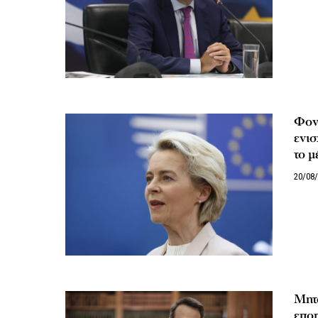
Φον 
ενισ
το μ
20/08
Μητσ
εποπ