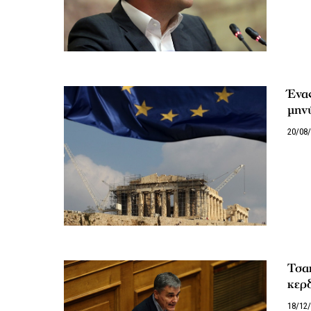
Ένας
μην
20/08
Τσακ
κερδ
18/12