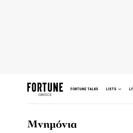
FORTUNE TALKS
LISTS
LI
Μνημόνια