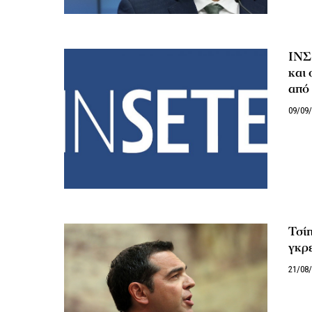
ΙΝΣ
και 
από 
09/09
Τσίπ
γκρε
21/08