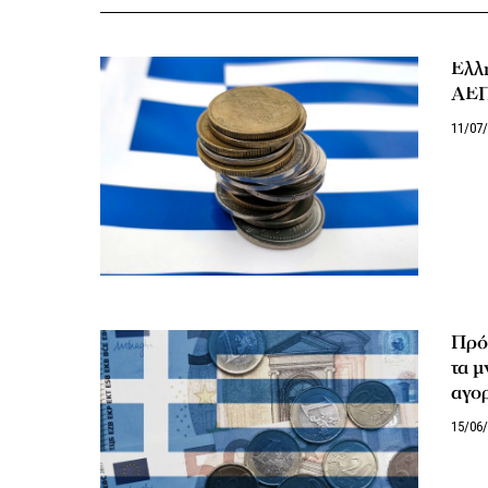
Ελλη
ΑΕΠ
11/07
Πρό
τα μ
αγο
15/06