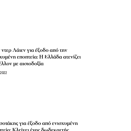
ντερ Λάιεν για έξοδο από την
χυμένη εποπτεία: Η Ελλάδα ατενίζει
έλλον με αισιοδοξία
/2022
οτάκης για έξοδο από ενισχυμένη
τεία: Κλείνει ένας δωδεκαετής