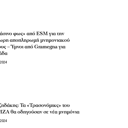
άσινο φως» από ESM για την
ωρη αποπληρωμή μνημονιακού
υς – Ύμνοι από Gramegna για
άδα
/2024
ζηδάκης: Τα «Τρασονόμικς» του
ΙΖΑ θα οδηγούσαν σε νέα μνημόνια
/2024