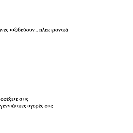
νες ταξιδεύουν… ηλεκτρονικά
ροσέξετε στις
γεννιάτικες αγορές σας