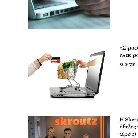
«Στροφ
ηλεκτρ
23/04/2015
Η Skrou
ήθελες 
ξέρεις)