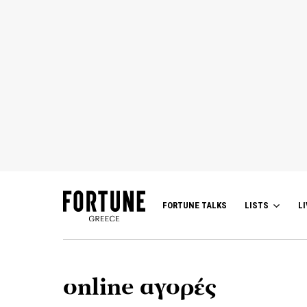
FORTUNE TALKS
LISTS
LI
online αγορές