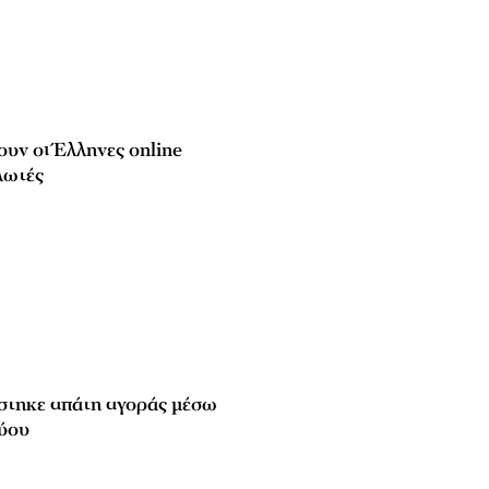
υν οι Έλληνες online
λωτές
άστηκε απάτη αγοράς μέσω
τύου