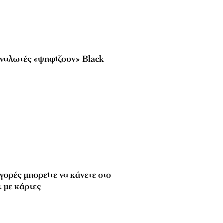
αναλωτές «ψηφίζουν» Black
γορές μπορείτε να κάνετε στο
τ με κάρτες