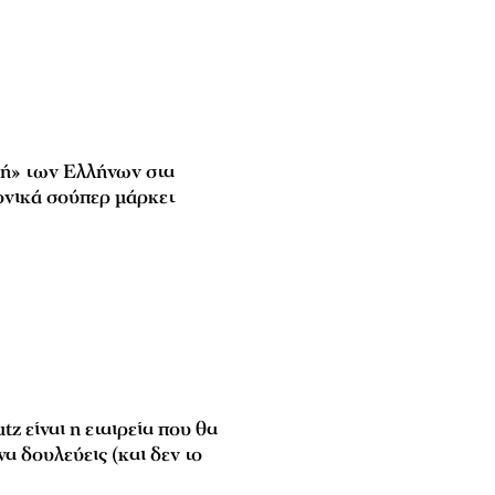
ή» των Ελλήνων στα
ονικά σούπερ μάρκετ
tz είναι η εταιρεία που θα
να δουλεύεις (και δεν το