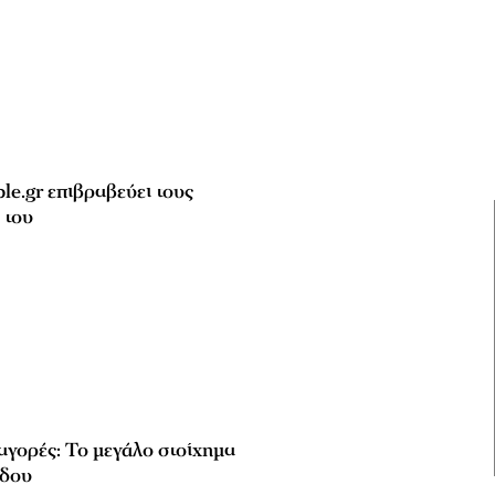
ble.gr επιβραβεύει τους
 του
αγορές: Το μεγάλο στοίχημα
άδου