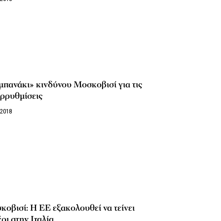
πανάκι» κινδύνου Μοσκοβισί για τις
ρρυθμίσεις
/2018
οβισί: Η ΕΕ εξακολουθεί να τείνει
έρι στην Ιταλία