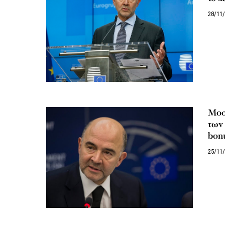
28/11
Μοσ
των 
bonu
25/11