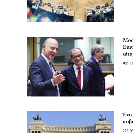
Μοσκ
Euro
αίτη
05/11
Ένα 
κυβ
22/10