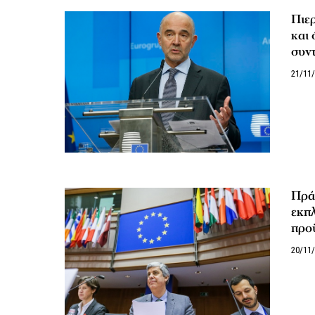
Πιε
και 
συν
21/11
Πρά
εκπλ
προ
20/11