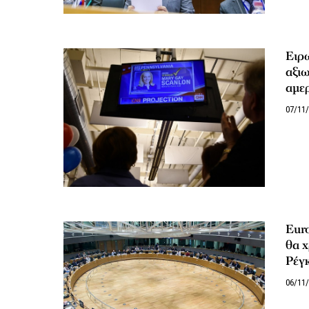
Ειρ
αξιω
αμε
07/11
Euro
θα χ
Ρέγκ
06/11