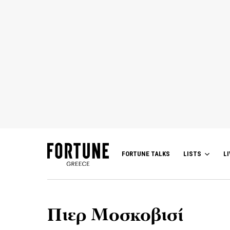
FORTUNE TALKS
LISTS
LI
Πιερ Μοσκοβισί