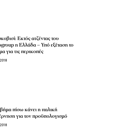
οβισί: Εκτός ατζέντας του
group η Ελλάδα – Υπό εξέταση το
μα για τις περικοπές
/2018
βήμα πίσω κάνει η ιταλική
έρνηση για τον προϋπολογισμό
/2018