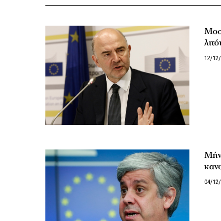
Μοσκ
λιτό
12/12
Μήν
κανο
04/12