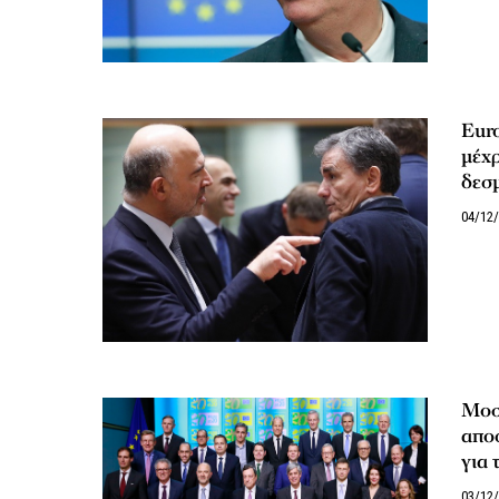
Eur
μέχρ
δεσ
04/12
Μοσκ
απο
για 
03/12