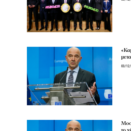
«Καμ
μετα
03/12
Μοσκ
το χ