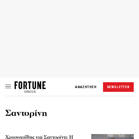
ΑΝΑΖΗΤΗΣΗ
NEWSLETTER
Σαντορίνη
Χρυσοχοΐδης για Σαντορίνη: Η