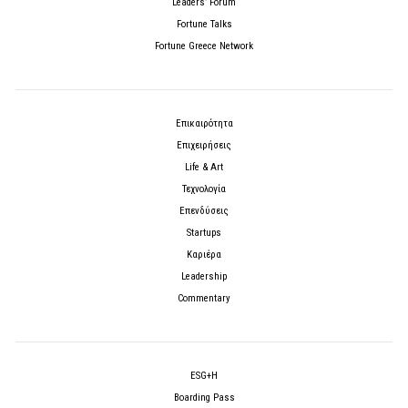
Leaders’ Forum
Fortune Talks
Fortune Greece Network
Επικαιρότητα
Επιχειρήσεις
Life & Art
Τεχνολογία
Επενδύσεις
Startups
Καριέρα
Leadership
Commentary
ESG+H
Boarding Pass