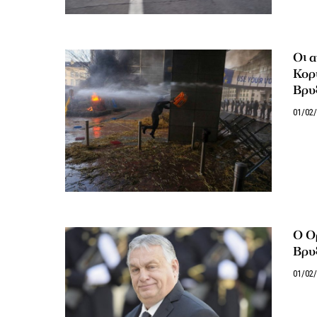
Οι 
Κορυ
Βρυ
01/02
Ο Ο
Βρυ
01/02