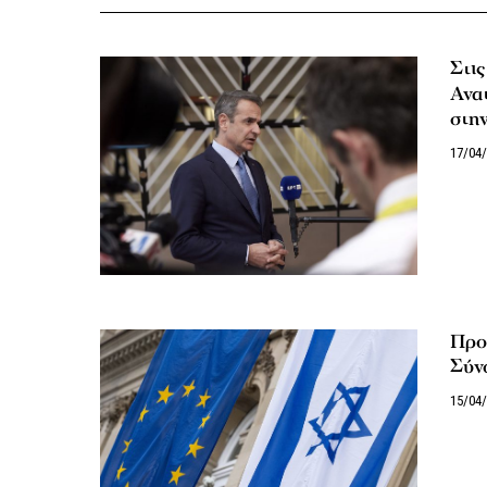
Στι
Ανατ
στη
17/04
Προσ
Σύν
15/04