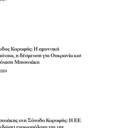
οδος Κορυφής: Η αμυντική
μότητα, η δέσμευση για Ουκρανία και
ρόταση Μητσοτάκη
/2024
σοτάκης στη Σύνοδο Κορυφής: Η ΕΕ
κδώσει ευρωομόλογα για την