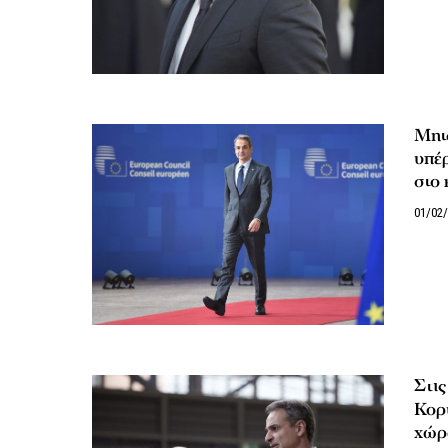
Μητ
υπέρ
στο
01/02
Στις
Κορ
χώρα