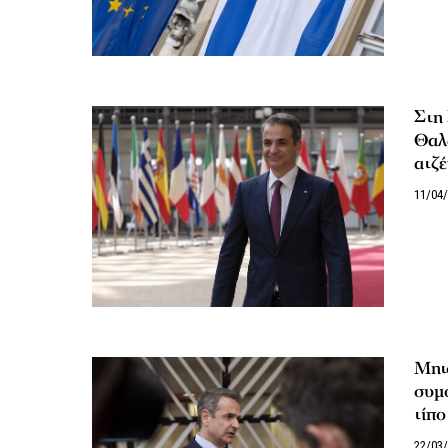
Στη
Θαλ
ατζέ
11/04
Μητ
συμ
τίπο
22/03