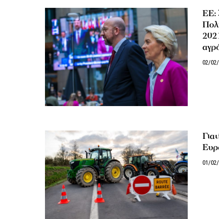
ΕΕ:
Πολ
202
αγρ
02/02
Γιατ
Ευρ
01/02