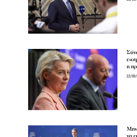
Σύν
ετοι
η π
22/03
Μητ
να ε