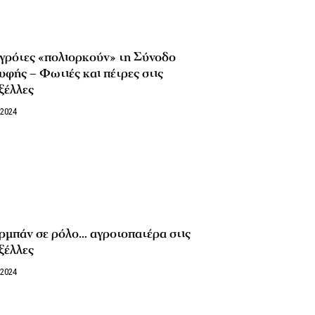
αγρότες «πολιορκούν» τη Σύνοδο
φής – Φωτιές και πέτρες στις
ξέλλες
/2024
ρμπάν σε ρόλο… αγροτοπατέρα στις
ξέλλες
/2024