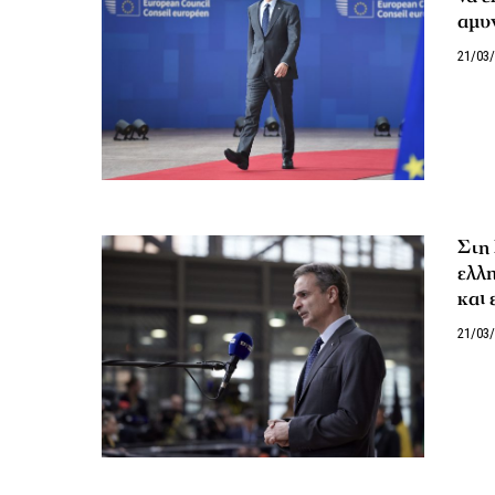
αμυ
21/03
Στη
ελλη
και
21/03