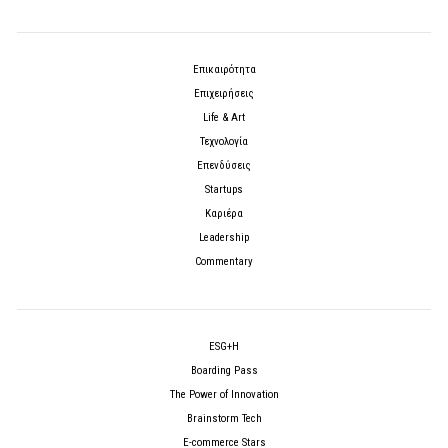
Επικαιρότητα
Επιχειρήσεις
Life & Art
Τεχνολογία
Επενδύσεις
Startups
Καριέρα
Leadership
Commentary
ESG+H
Boarding Pass
The Power of Innovation
Brainstorm Tech
E-commerce Stars