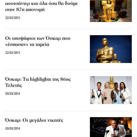
αουτσάντερ και όλα όσα θα δούμε
στην 87η απονομή
22/02/2015
Οι υποψήφιοι των Όσκαρ που
«έσπασαν» τα ταμεία
22/02/2015
Όσκαρ: Tα highlights της 86ης
Τελετής
03/03/2014
Όσκαρ: Οι μεγάλοι νικητές
03/03/2014