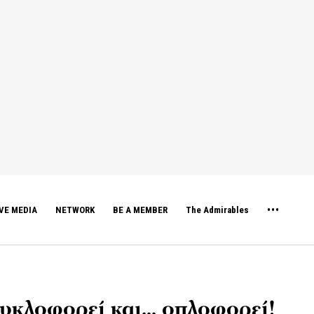
VE MEDIA
NETWORK
BE A MEMBER
The Admirables
υκλοφορεί και… οπλοφορεί!