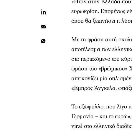
«Ήταν στην Ελλάδα που 
ευρωκρίση. Επομένως είν
όπου θα ξεκινήσει η λύσ
Με τη φράση αυτή σχολιά
αποτέλεσμα των ελληνικώ
στο περιεχόμενο του κύρ
φράση του «βρώμικου» Χ
απεικονίζει μία οπλισμέν
«Εμπρός Άνγκελα, φτιάξε
Το εξώφυλλο, που λίγο π
Γερμανία – και το ευρώ»,
viral στο ελληνικό διαδίκ