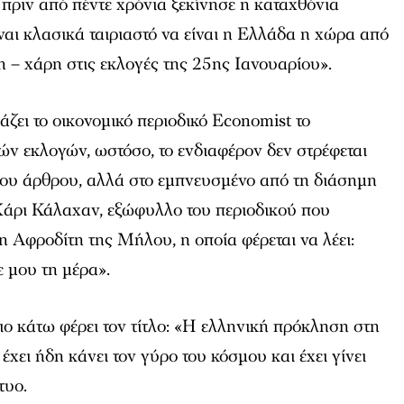
πριν από πέντε χρόνια ξεκίνησε η καταχθόνια
αι κλασικά ταιριαστό να είναι η Ελλάδα η χώρα από
η – χάρη στις εκλογές της 25ης Ιανουαρίου».
ζει το οικονομικό περιοδικό
Economist
το
ν εκλογών, ωστόσο, το ενδιαφέρον δεν στρέφεται
ιου άρθρου, αλλά στο εμπνευσμένο από τη διάσημη
άρι Κάλαχαν, εξώφυλλο του περιοδικού που
η Αφροδίτη της Μήλου, η οποία φέρεται να λέει:
 μου τη μέρα».
ιο κάτω φέρει τον τίτλο: «Η ελληνική πρόκληση στη
 έχει ήδη κάνει τον γύρο του κόσμου και έχει γίνει
τυο.