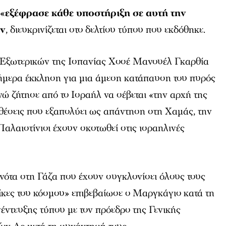
ς
«εξέφρασε κάθε υποστήριξη σε αυτή την
αν
, διευκρινίζεται στο δελτίου τύπου που εκδόθηκε.
 Εξωτερικών της Ισπανίας Χοσέ Μανουέλ Γκαρθία
μερα έκκληση για μια άμεση κατάπαυση του πυρός
νώ ζήτησε από το Ισραήλ να σέβεται «την αρχή της
ιθέσεις που εξαπολύει ως απάντηση στη Χαμάς, την
αλαιστίνιοι έχουν σκοτωθεί στις ισραηλινές
νότα στη Γάζα που έχουν συγκλονίσει όλους τους
αίκες του κόσμου» επιβεβαίωσε ο Μαργκάγιο κατά τη
νέντευξης τύπου με τον πρόεδρο της Γενικής