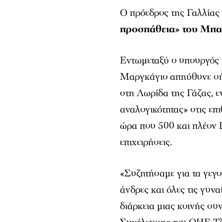
Ο πρόεδρος της Γαλλία
προσπάθεια» του Μπ
Εντωμεταξύ ο υπουργός
Μαργκάγιο απηύθυνε σή
στη Λωρίδα της Γάζας, ε
αναλογικότητας» στις επ
ώρα που 500 και πλέον Π
επιχειρήσεις.
«Συζητήσαμε για τα γεγο
άνδρες και όλες τις γυν
διάρκεια μιας κοινής συ