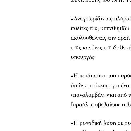
Συνέλευσης του ΟΗΕ Τζο
«Αναγνωρίζοντας πλήρως
πολίτες του, υπενθυμίζω 
ακολουθώντας την αρχή τ
τους κανόνες του διεθνο
υπουργός.
«Η κατάπαυση του πυρός 
ότι δεν πρόκειται για έ
επαναλαμβάνονται από τ
Ισραήλ, επιβεβαίωσε ο ίδ
«Η μοναδική λύση σε αυ