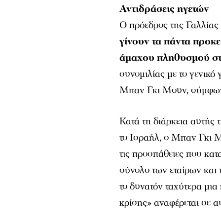
Αντιδράσεις ηγετών
Ο πρόεδρος της Γαλλία
γίνουν τα πάντα προκε
άμαχου πληθυσμού στ
συνομιλίας με το γενικ
Μπαν Γκι Μουν, σύμφωνα
Κατά τη διάρκεια αυτής 
το Ισραήλ, ο Μπαν Γκι 
τις προσπάθειες που κατ
σύνολο των εταίρων και
το δυνατόν ταχύτερα μια
κρίσης» αναφέρεται σε α