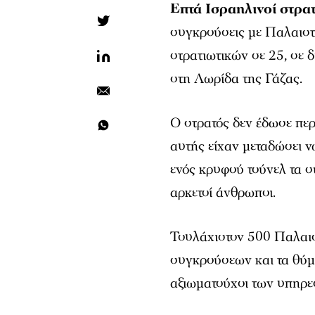
Επτά Ισραηλινοί στρα
συγκρούσεις με Παλαιστ
στρατιωτικών σε 25, σε 
στη Λωρίδα της Γάζας.
Ο στρατός δεν έδωσε πε
αυτής είχαν μεταδώσει ν
ενός κρυφού τούνελ τα 
αρκετοί άνθρωποι.
Τουλάχιστον 500 Παλαιστ
συγκρούσεων και τα θύμα
αξιωματούχοι των υπηρε