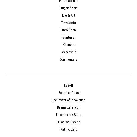
Επικαιρότητα
Επιχειρήσεις
Life & Art
Τεχνολογία
Επενδύσεις
Startups
Καριέρα
Leadership
Commentary
ESG+H
Boarding Pass
The Power of Innovation
Brainstorm Tech
E-commerce Stars
Time Well Spent
Path to Zero