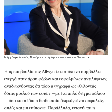
Μάρη Ευγενίδου-Λόη, Πρόεδρος και Ιδρύτρια του οργανισμού Choose Life
Η πρωτοβουλία της Allwyn έχει στόχο να συμβάλλει
ενεργά στην άρση φόβων και εσφαλμένων αντιλήψεων,
αναδεικνύοντας ότι τόσο η εγγραφή ως εθελοντής
δότης μυελού των οστών —με ένα απλό δείγμα σάλιου
— όσο και η ίδια η διαδικασία δωρεάς είναι ασφαλείς,
απλές και μη επίπονες. Παράλληλα, ενισχύεται η