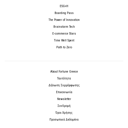
ESG+H
Boarding Pass
The Power of Innovation
Brainstorm Tech
E-commerce Stars
Time Well Spent
Path to Zero
About Fortune Greece
Ταυτότητα
Δήλωση Συμμόρφωσης
Επικοινωνία
Newsletter
Συνδρομή
Όροι Χρήσης
Προσωπικά Δεδομένα