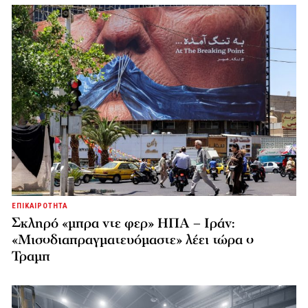
ΕΠΙΚΑΙΡΟΤΗΤΑ
Σκληρό «μπρα ντε φερ» ΗΠΑ – Ιράν:
«Μισοδιαπραγματευόμαστε» λέει τώρα ο
Τραμπ