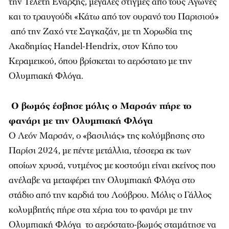
την Τελετή Έναρξης, μεγάλες στιγμές από τούς Αγώνες
και το τραυγούδι «Κάτω από τον ουρανό του Παρισιού»
από την Ζαχό ντε Σαγκαζάν, με τη Χορωδία της
Ακαδημίας Handel-Hendrix, στον Κήπο του
Κεραμεικού, όπου βρίσκεται το αερόστατο με την
Ολυμπιακή Φλόγα.
Ο βωμός έσβησε μόλις ο Μαρσάν πήρε το
φανάρι με την Ολυμπιακή Φλόγα
Ο Λεόν Μαρσάν, ο «βασιλιάς» της κολύμβησης στο
Παρίσι 2024, με πέντε μετάλλια, τέσσερα εκ των
οποίων χρυσά, νυτμένος με κοστούμι είναι εκείνος που
ανέλαβε να μεταφέρει την Ολυμπιακή Φλόγα στο
στάδιο από την καρδιά του Λούβρου. Μόλις ο Γάλλος
κολυμβητής πήρε στα χέρια του το φανάρι με την
Ολυμπιακή Φλόγα το αερόστατο-βωμός σταμάτησε να