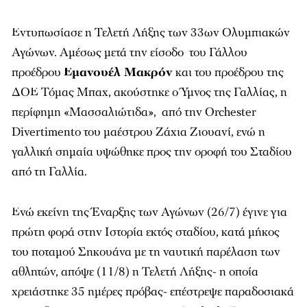
Εντυπωσίασε η Τελετή Λήξης των 33ων Ολυμπιακών
Αγώνων. Αμέσως μετά την είσοδο του Γάλλου
προέδρου
Εμανουέλ Μακρόν
και του προέδρου της
ΔΟΕ Τόμας Μπαχ, ακούστηκε ο Ύμνος της Γαλλίας, η
περίφημη «Μασσαλιώτιδα», από την Orchester
Divertimento του μαέστρου Ζάχια Ζιουανί, ενώ η
γαλλική σημαία υψώθηκε προς την οροφή του Σταδίου
από τη Γαλλία.
Ενώ εκείνη της Έναρξης των Αγώνων (26/7) έγινε για
πρώτη φορά στην Ιστορία εκτός σταδίου, κατά μήκος
του ποταμού Σηκουάνα με τη ναυτική παρέλαση των
αθλητών, απόψε (11/8) η Τελετή Λήξης- η οποία
χρειάστηκε 35 ημέρες πρόβας- επέστρεψε παραδοσιακά