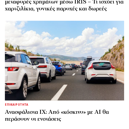
μεταφορές χρημάτων μέσω IRIS – Τι ισχύει για
χαρτζιλίκια, γονικές παροχές και δωρεές
ΕΠΙΚΑΙΡΟΤΗΤΑ
Ανασφάλιστα ΙΧ: Από «κόσκινο» με AI θα
περάσουν οι ενστάσεις