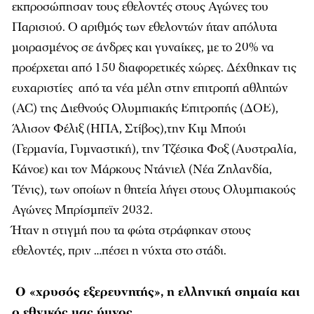
εκπροσώπησαν τους εθελοντές στους Αγώνες του
Παρισιού. Ο αριθμός των εθελοντών ήταν απόλυτα
μοιρασμένος σε άνδρες και γυναίκες, με το 20% να
προέρχεται από 150 διαφορετικές χώρες. Δέχθηκαν τις
ευχαριστίες από τα νέα μέλη στην επιτροπή αθλητών
(AC) της Διεθνούς Ολυμπιακής Επιτροπής (ΔΟΕ),
Άλισον Φέλιξ (ΗΠΑ, Στίβος),την Κιμ Μπούι
(Γερμανία, Γυμναστική), την Τζέσικα Φοξ (Αυστραλία,
Κάνοε) και τον Μάρκους Ντάνιελ (Νέα Ζηλανδία,
Τένις), των οποίων η θητεία λήγει στους Ολυμπιακούς
Αγώνες Μπρίσμπεϊν 2032.
Ήταν η στιγμή που τα φώτα στράφηκαν στους
εθελοντές, πριν …πέσει η νύχτα στο στάδι.
Ο «χρυσός εξερευνητής», η ελληνική σημαία και
ο εθνικός μας ύμνος