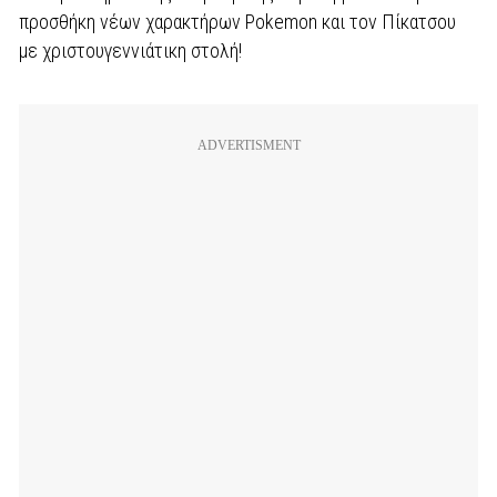
προσθήκη νέων χαρακτήρων Pokemon και τον Πίκατσου
με χριστουγεννιάτικη στολή!