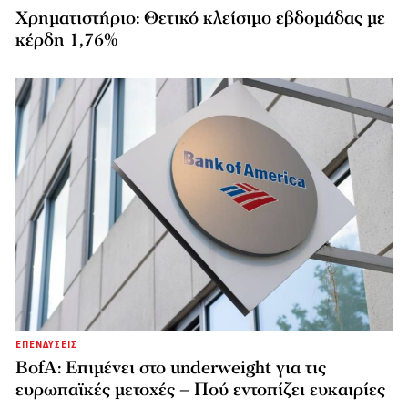
Χρηματιστήριο: Θετικό κλείσιμο εβδομάδας με
κέρδη 1,76%
ΕΠΕΝΔΥΣΕΙΣ
BofA: Επιμένει στο underweight για τις
ευρωπαϊκές μετοχές – Πού εντοπίζει ευκαιρίες