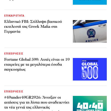
ΕΠΙΚΑΙΡΟΤΗΤΑ
Ελληνικό FBI: Σύλληψη βασικού
εκτελεστή της Greek Mafia στη
Γερμανία
ΕΠΙΧΕΙΡΗΣΕΙΣ
Fortune Global 500: Αυτές είναι οι 10
εταιρείες με τα μεγαλύτερα έσοδα
παγκοσμίως
ΕΠΙΧΕΙΡΗΣΕΙΣ
#40under40GR2026: Άνοιξαν οι
αιτήσεις για τη λίστα που αναδεικνύει
τη νέα γενιά της ελληνικής