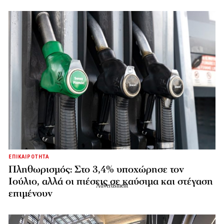
ΕΠΙΚΑΙΡΟΤΗΤΑ
Πληθωρισμός: Στο 3,4% υποχώρησε τον
Ιούλιο, αλλά οι πιέσεις σε καύσιμα και στέγαση
επιμένουν