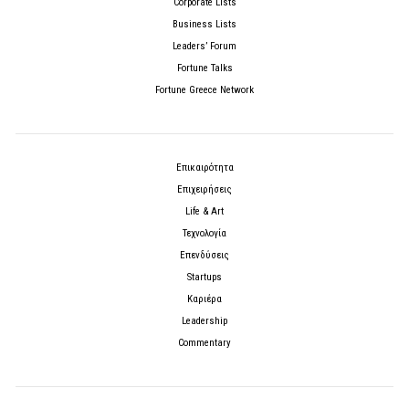
Corporate Lists
Business Lists
Leaders’ Forum
Fortune Talks
Fortune Greece Network
Επικαιρότητα
Επιχειρήσεις
Life & Art
Τεχνολογία
Επενδύσεις
Startups
Καριέρα
Leadership
Commentary