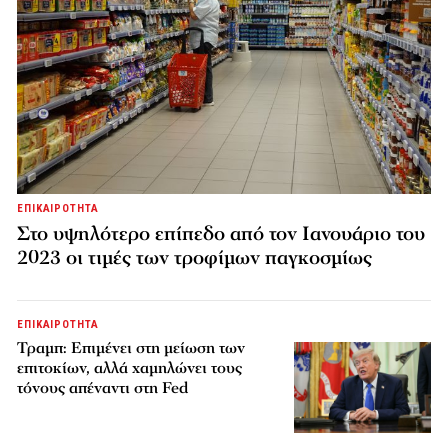
ΕΠΙΚΑΙΡΟΤΗΤΑ
Στο υψηλότερο επίπεδο από τον Ιανουάριο του
2023 οι τιμές των τροφίμων παγκοσμίως
ΕΠΙΚΑΙΡΟΤΗΤΑ
Τραμπ: Επιμένει στη μείωση των
επιτοκίων, αλλά χαμηλώνει τους
τόνους απέναντι στη Fed