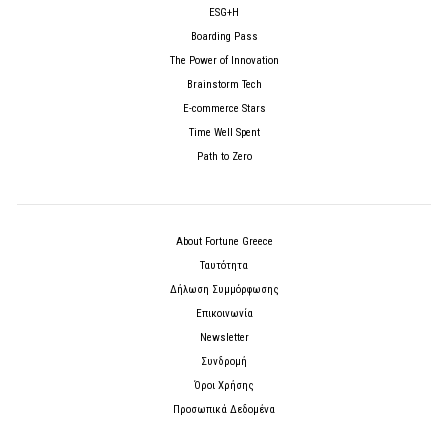
ESG+H
Boarding Pass
The Power of Innovation
Brainstorm Tech
E-commerce Stars
Time Well Spent
Path to Zero
About Fortune Greece
Ταυτότητα
Δήλωση Συμμόρφωσης
Επικοινωνία
Newsletter
Συνδρομή
Όροι Χρήσης
Προσωπικά Δεδομένα