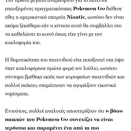
Την πρώτη μεγάλη αναβάθμιση για το παιχνίδι
επαυξημένης πραγματικότητας
Pokemon Go
διέθεσε
χθες η αμερικανική εταιρεία
Niantic,
ωστόσο δεν είναι
ακόμα ξεκάθαρο εάν η κίνηση αυτή θα συμβάλλει στο
να καθηλώσει το κοινό όπως είχε γίνει με την
κυκλοφορία του.
Η δημοτικότητα του παιχνιδιού είχε εκτοξευτεί στα ύψη
όταν κυκλοφόρησε πρώτη φορά τον Ιούλιο, ωστόσο
σύντομα βρέθηκε εκτός των κορυφαίων παιχνιδιών και
πολλοί παίκτες σταμάτησαν να αγοράζουν εικονικά
νομίσματα.
Εντούτοις, πολλοί αναλυτές υποστηρίζουν ότι
η βάση
παικτών του Pokemon Go συνεχίζει να είναι
τεράστια και παραμένει ένα από τα πιο