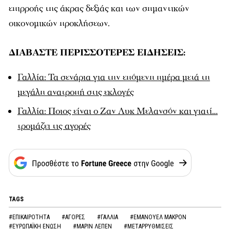
επιρροής της άκρας δεξιάς και των σημαντικών
οικονομικών προκλήσεων.
ΔΙΑΒΑΣΤΕ ΠΕΡΙΣΣΟΤΕΡΕΣ ΕΙΔΗΣΕΙΣ:
Γαλλία: Τα σενάρια για την επόμενη ημέρα μετά τη
μεγάλη ανατροπή στις εκλογές
Γαλλία: Ποιος είναι ο Ζαν Λυκ Μελανσόν και γιατί…
τρομάζει τις αγορές
TAGS
#ΕΠΙΚΑΙΡΟΤΗΤΑ
#ΑΓΟΡΕΣ
#ΓΑΛΛΙΑ
#ΕΜΑΝΟΥΕΛ ΜΑΚΡΟΝ
#ΕΥΡΩΠΑΪΚΗ ΕΝΩΣΗ
#ΜΑΡΙΝ ΛΕΠΕΝ
#ΜΕΤΑΡΡΥΘΜΙΣΕΙΣ