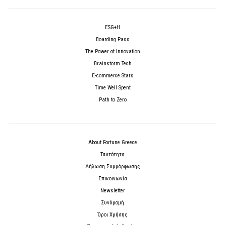
ESG+H
Boarding Pass
The Power of Innovation
Brainstorm Tech
E-commerce Stars
Time Well Spent
Path to Zero
About Fortune Greece
Ταυτότητα
Δήλωση Συμμόρφωσης
Επικοινωνία
Newsletter
Συνδρομή
Όροι Χρήσης