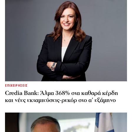
ΕΠΙΧΕΙΡΗΣΕΙΣ
Credia Bank: Άλμα 368% στα καθαρά κέρδη
και νέες εκταμιεύσεις-ρεκόρ στο α’ εξάμηνο