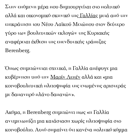
Στην επόμενη μέρα που δημιουργείται στο πολιτικό
αλλά και οικονομικό σκηνικό της
Γαλλίας
μετά από την
επικράτηση του Νέου Λαϊκού Μετώπου στον δεύτερο
γύρο των βουλευτικών εκλογών της Κυριακής
αναφέρεται έκθεση της επενδυτικής τράπεζας
Berenberg.
Όπως σημειώνεται σχετικά, η Γαλλία απέφυγε μια
κυβέρνηση υπό την
Μαρίν Λεπέν
αλλά και «μια
κοινοβουλευτική πλειοψηφία της ενωμένης αριστεράς
με δαπανηρό πλάνο δαπανών».
Ακόμα, η Berenberg σημειώνει πως «η Γαλλία
αντιμετωπίζει μια κατάσταση χωρίς πλειοψηφία στο
κοινοβούλιο. Αυτό σημαίνει ότι κανένα πολιτικό κόμμα