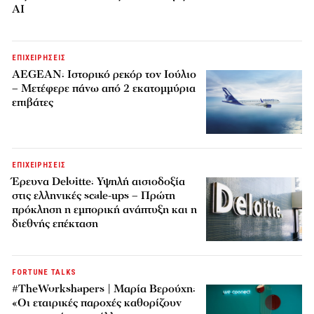
AI
ΕΠΙΧΕΙΡΗΣΕΙΣ
AEGEAN: Ιστορικό ρεκόρ τον Ιούλιο
– Μετέφερε πάνω από 2 εκατομμύρια
επιβάτες
ΕΠΙΧΕΙΡΗΣΕΙΣ
Έρευνα Deloitte: Υψηλή αισιοδοξία
στις ελληνικές scale-ups – Πρώτη
πρόκληση η εμπορική ανάπτυξη και η
διεθνής επέκταση
FORTUNE TALKS
#TheWorkshapers | Μαρία Βερούχη:
«Οι εταιρικές παροχές καθορίζουν