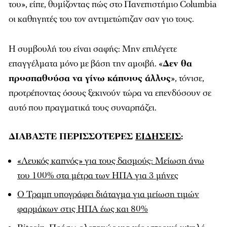
του», είπε, θυμίζοντας πώς στο Πανεπιστήμιο Columbia
οι καθηγητές του τον αντιμετώπιζαν σαν γιο τους.
Η συμβουλή του είναι σαφής: Μην επιλέγετε
επαγγέλματα μόνο με βάση την αμοιβή. «
Δεν θα
προσπαθούσα να γίνω κάποιος άλλος
», τόνισε,
προτρέποντας όσους ξεκινούν τώρα να επενδύσουν σε
αυτό που πραγματικά τους συναρπάζει.
ΔΙΑΒΑΣΤΕ ΠΕΡΙΣΣΟΤΕΡΕΣ
ΕΙΔΗΣΕΙΣ
:
«Λευκός καπνός» για τους δασμούς: Μείωση άνω
του 100% στα μέτρα των ΗΠΑ για 3 μήνες
O Τραμπ υπογράφει διάταγμα για μείωση τιμών
φαρμάκων στις ΗΠΑ έως και 80%