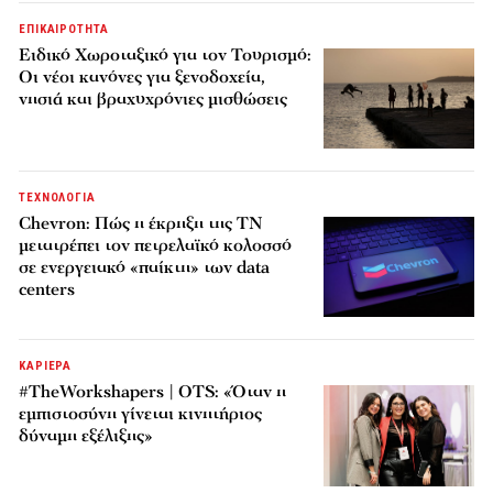
ΕΠΙΚΑΙΡΟΤΗΤΑ
Ειδικό Χωροταξικό για τον Τουρισμό:
Οι νέοι κανόνες για ξενοδοχεία,
νησιά και βραχυχρόνιες μισθώσεις
ΤΕΧΝΟΛΟΓΙΑ
Chevron: Πώς η έκρηξη της ΤΝ
μετατρέπει τον πετρελαϊκό κολοσσό
σε ενεργειακό «παίκτη» των data
centers
ΚΑΡΙΕΡΑ
#TheWorkshapers | OTS: «Όταν η
εμπιστοσύνη γίνεται κινητήριος
δύναμη εξέλιξης»