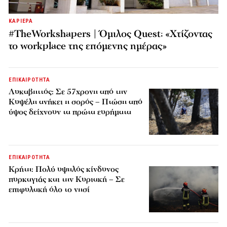
ΚΑΡΙΕΡΑ
#TheWorkshapers | Όμιλος Quest: «Χτίζοντας
το workplace της επόμενης ημέρας»
ΕΠΙΚΑΙΡΟΤΗΤΑ
Λυκαβηττός: Σε 57χρονη από την
Κυψέλη ανήκει η σορός – Πτώση από
ύψος δείχνουν τα πρώτα ευρήματα
ΕΠΙΚΑΙΡΟΤΗΤΑ
Κρήτη: Πολύ υψηλός κίνδυνος
πυρκαγιάς και την Κυριακή – Σε
επιφυλακή όλο το νησί