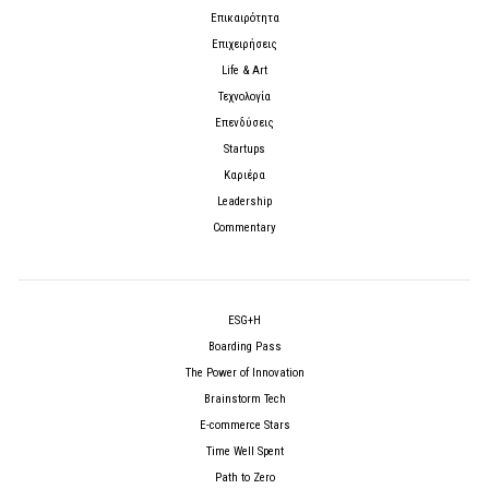
Επικαιρότητα
Επιχειρήσεις
Life & Art
Τεχνολογία
Επενδύσεις
Startups
Καριέρα
Leadership
Commentary
ESG+H
Boarding Pass
The Power of Innovation
Brainstorm Tech
E-commerce Stars
Time Well Spent
Path to Zero