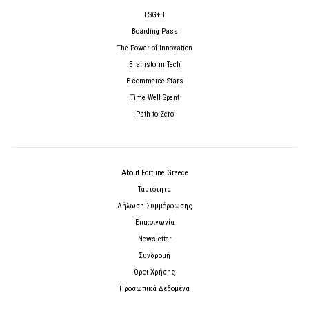
ESG+H
Boarding Pass
The Power of Innovation
Brainstorm Tech
E-commerce Stars
Time Well Spent
Path to Zero
About Fortune Greece
Ταυτότητα
Δήλωση Συμμόρφωσης
Επικοινωνία
Newsletter
Συνδρομή
Όροι Χρήσης
Προσωπικά Δεδομένα