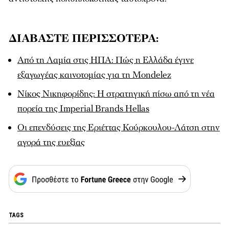
ΔΙΑΒΑΣΤΕ ΠΕΡΙΣΣΟΤΕΡΑ:
Από τη Λαμία στις ΗΠΑ: Πώς η Ελλάδα έγινε
εξαγωγέας καινοτομίας για τη Mondelez
Νίκος Νικηφορίδης: Η στρατηγική πίσω από τη νέα
πορεία της Imperial Brands Hellas
Οι επενδύσεις της Εριέττας Κούρκουλου-Λάτση στην
αγορά της ευεξίας
TAGS