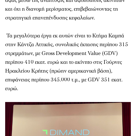
αξίας μέσω της ανάπτυξης και αξιοποίησης ακινήτων
και όχι η διανομή μερίσματος, επιβεβαιώνοντας τη
στρατηγική επανεπένδυσης κεφαλαίων.
Τα μεγαλύτερα έργα εκ αυτών είναι το Κτήμα Καμπά
στην Κάντζα Αττικής, συνολικής έκτασης περίπου 315
στρεμμάτων, με Gross Development Value (GDV)
περίπου 410 εκατ. ευρώ και το ακίνητο στις Γούρνες
Ηρακλείου Κρήτης (πρώην αμερικανική βάση),
επιφάνειας περίπου 345.000 τ.μ., με GDV 351 εκατ.
ευρώ.