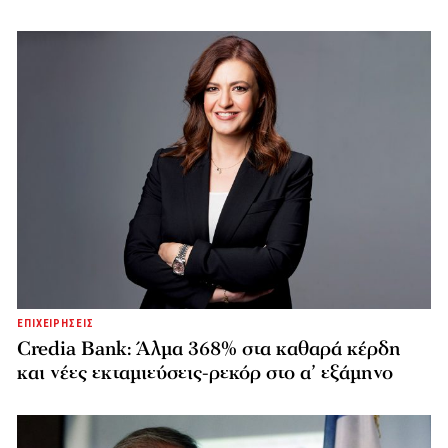
ΕΠΙΧΕΙΡΗΣΕΙΣ
Credia Bank: Άλμα 368% στα καθαρά κέρδη
και νέες εκταμιεύσεις-ρεκόρ στο α’ εξάμηνο