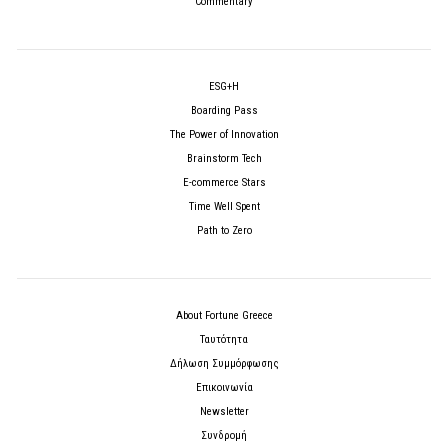
Commentary
ESG+H
Boarding Pass
The Power of Innovation
Brainstorm Tech
E-commerce Stars
Time Well Spent
Path to Zero
About Fortune Greece
Ταυτότητα
Δήλωση Συμμόρφωσης
Επικοινωνία
Newsletter
Συνδρομή