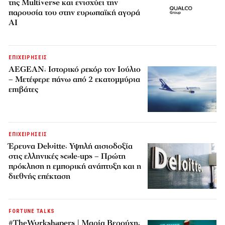
της Multiverse και ενισχύει την
παρουσία του στην ευρωπαϊκή αγορά
AI
ΕΠΙΧΕΙΡΗΣΕΙΣ
AEGEAN: Ιστορικό ρεκόρ τον Ιούλιο
– Μετέφερε πάνω από 2 εκατομμύρια
επιβάτες
ΕΠΙΧΕΙΡΗΣΕΙΣ
Έρευνα Deloitte: Υψηλή αισιοδοξία
στις ελληνικές scale-ups – Πρώτη
πρόκληση η εμπορική ανάπτυξη και η
διεθνής επέκταση
FORTUNE TALKS
#TheWorkshapers | Μαρία Βερούχη: