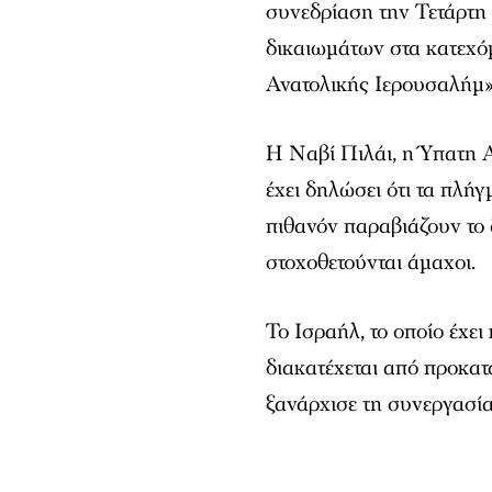
συνεδρίαση την Τετάρτη
δικαιωμάτων στα κατεχό
Ανατολικής Ιερουσαλήμ»
Η Ναβί Πιλάι, η Ύπατη 
έχει δηλώσει ότι τα πλή
πιθανόν παραβιάζουν το δ
στοχοθετούνται άμαχοι.
Το Ισραήλ, το οποίο έχε
διακατέχεται από προκατά
ξανάρχισε τη συνεργασία