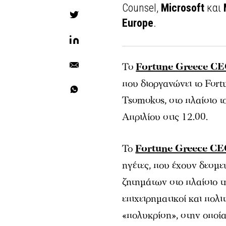
Counsel,
Microsoft
και
Europe
.
To
Fortune Greece CEO
που διοργανώνει το Fort
Tsomokos, στο πλαίσιο 
Απριλίου στις 12.00.
Το
Fortune Greece CEO
ηγέτες, που έχουν δεσμε
ζητημάτων στο πλαίσιο τ
επιχειρηματικοί και πολι
«πολυκρίση», στην οποία