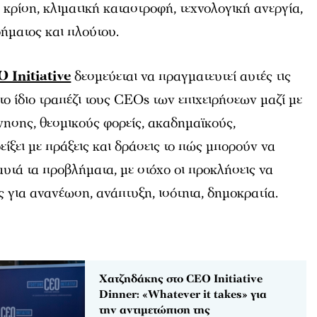
 κρίση, κλιματική καταστροφή, τεχνολογική ανεργία,
ήματος και πλούτου.
 Initiative
δεσμεύεται να πραγματευτεί αυτές τις
το ίδιο τραπέζι τους CEOs των επιχειρήσεων μαζί με
ησης, θεσμικούς φορείς, ακαδημαϊκούς,
είξει με πράξεις και δράσεις το πώς μπορούν να
αυτά τα προβλήματα, με στόχο οι προκλήσεις να
ς για ανανέωση, ανάπτυξη, ισότητα, δημοκρατία.
Χατζηδάκης στο CEO Initiative
Dinner: «Whatever it takes» για
την αντιμετώπιση της