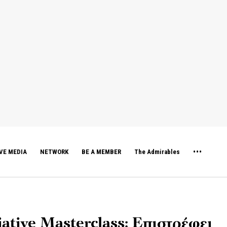
VE MEDIA
NETWORK
BE A MEMBER
The Admirables
ative Masterclass: Επιστρέφει