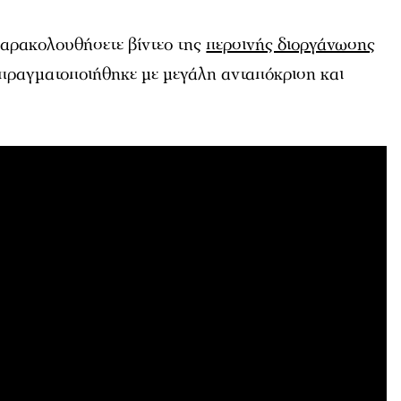
αρακολουθήσετε βίντεο της
περσινής διοργάνωσης
α πραγματοποιήθηκε με μεγάλη ανταπόκριση και