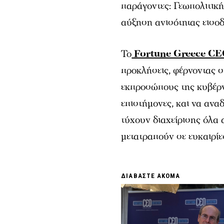
παράγοντες: Γεωπολιτική
αύξηση ανισότητας εισοδ
Το
Fortune Greece CEO
προκλήσεις, φέρνοντας σ
εκπροσώπους της κυβέρν
επιστήμονες, και να αναδ
τύχουν διαχείρισης όλα 
μετατραπούν σε ευκαιρίε
ΔΙΑΒΑΣΤΕ ΑΚΟΜΑ