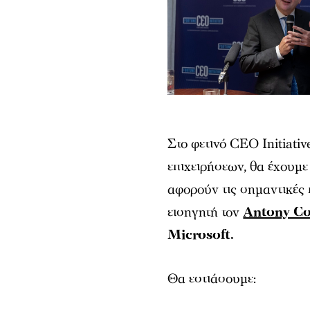
Στο φετινό CEO Initiati
επιχειρήσεων, θα έχουμε
αφορούν τις σημαντικές 
εισηγητή τον
Antony C
Microsoft.
Θα εστιάσουμε: