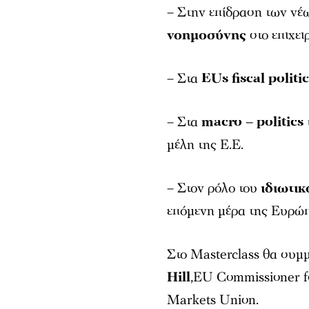
– Στην επίδραση των νέω
νοημοσύνης
στο επιχει
– Στα
EUs fiscal politi
– Στα
macro – politics
μέλη της Ε.Ε.
– Στον ρόλο του
ιδιωτικ
επόμενη μέρα της Ευρώ
Στο Masterclass θα συμμ
Hill
,EU Commissioner for
Markets Union.