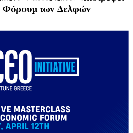
ό Φόρουμ των Δελφών