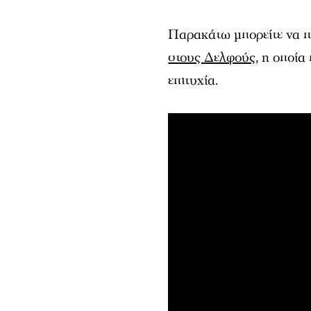
Παρακάτω μπορείτε να π
στους Δελφούς
, η οποί
επιτυχία.