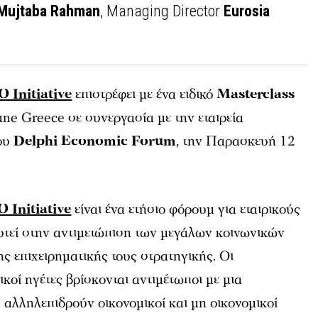
Mujtaba Rahman
, Managing Director
Eurosia
 Initiative
επιστρέφει με ένα ειδικό
Masterclass
une Greece σε συνεργασία με την εταιρεία
του
Delphi Economic Forum
, την Παρασκευή 12
 Initiative
είναι ένα ετήσιο φόρουμ για εταιρικούς
υτεί στην αντιμετώπιση των μεγάλων κοινωνικών
ης επιχειρηματικής τους στρατηγικής. Οι
τικοί ηγέτες βρίσκονται αντιμέτωποι με μια
 αλληλεπιδρούν οικονομικοί και μη οικονομικοί