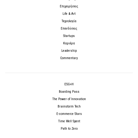
Επιχειρήσεις
Life & Art
Τεχνολογία
Επενδύσεις
Startups
Καριέρα
Leadership
Commentary
ESG+H
Boarding Pass
The Power of Innovation
Brainstorm Tech
E-commerce Stars
Time Well Spent
Path to Zero