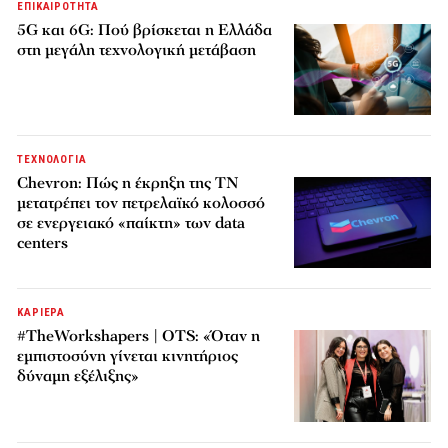
ΕΠΙΚΑΙΡΟΤΗΤΑ
5G και 6G: Πού βρίσκεται η Ελλάδα
στη μεγάλη τεχνολογική μετάβαση
ΤΕΧΝΟΛΟΓΙΑ
Chevron: Πώς η έκρηξη της ΤΝ
μετατρέπει τον πετρελαϊκό κολοσσό
σε ενεργειακό «παίκτη» των data
centers
ΚΑΡΙΕΡΑ
#TheWorkshapers | OTS: «Όταν η
εμπιστοσύνη γίνεται κινητήριος
δύναμη εξέλιξης»