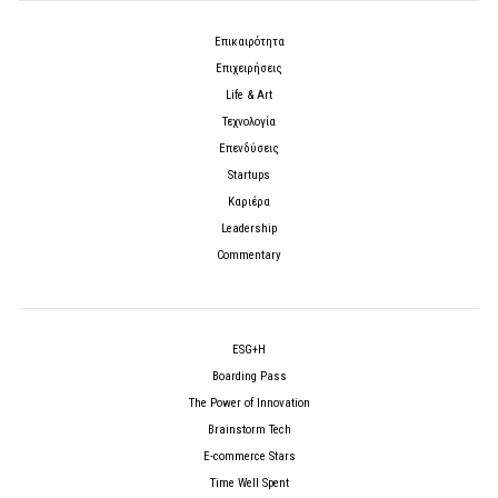
Επικαιρότητα
Επιχειρήσεις
Life & Art
Τεχνολογία
Επενδύσεις
Startups
Καριέρα
Leadership
Commentary
ESG+H
Boarding Pass
The Power of Innovation
Brainstorm Tech
E-commerce Stars
Time Well Spent