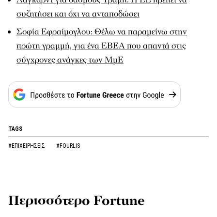
συζητήσει και όχι να ανταποδώσει
Σοφία Εφραίμογλου: Θέλω να παραμείνω στην
πρώτη γραμμή, για ένα ΕΒΕΑ που απαντά στις
σύγχρονες ανάγκες των ΜμΕ
TAGS
#ΕΠΙΧΕΙΡΗΣΕΙΣ
#FOURLIS
Περισσότερο Fortune