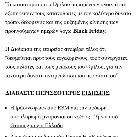
Τα καταστήματα του Ομίλου παραμένουν ανοιχτά και
εξυπηρετούν τους καταναλωτές με τον καλύτερο δυνατό
τρόπο, δεδομένης και της αυξημένης κίνησης των
προηγούμενων ημερών λόγω
Black Friday.
Η Διοίκηση της εταιρείας αναφέρει τέλος ότι
“δεσμεύεται προς τους εργαζομένους, τους συνεργάτες,
τους πελάτες και τους μετόχους του Ομίλου, για την
ταχύτερη δυνατή αντιμετώπιση του περιστατικού”.
ΔΙΑΒΑΣΤΕ ΠΕΡΙΣΣΟΤΕΡΕΣ
ΕΙΔΗΣΕΙΣ
:
«Πράσινο φως» από ESM για την πρόωρη
αποπληρωμή μνημονιακού χρέους – Ύμνοι από
Gramegna για Ελλάδα
Λαγκάρντ για δασμούς Τραμπ: Η ΕΕ πρέπει να