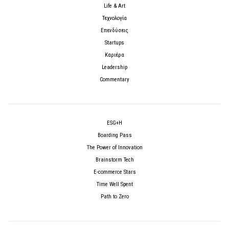
Life & Art
Τεχνολογία
Επενδύσεις
Startups
Καριέρα
Leadership
Commentary
ESG+H
Boarding Pass
The Power of Innovation
Brainstorm Tech
E-commerce Stars
Time Well Spent
Path to Zero