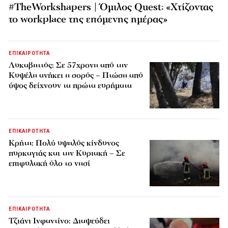
#TheWorkshapers | Όμιλος Quest: «Χτίζοντας
το workplace της επόμενης ημέρας»
ΕΠΙΚΑΙΡΟΤΗΤΑ
Λυκαβηττός: Σε 57χρονη από την
Κυψέλη ανήκει η σορός – Πτώση από
ύψος δείχνουν τα πρώτα ευρήματα
ΕΠΙΚΑΙΡΟΤΗΤΑ
Κρήτη: Πολύ υψηλός κίνδυνος
πυρκαγιάς και την Κυριακή – Σε
επιφυλακή όλο το νησί
ΕΠΙΚΑΙΡΟΤΗΤΑ
Τζιάνι Ινφαντίνο: Διαψεύδει