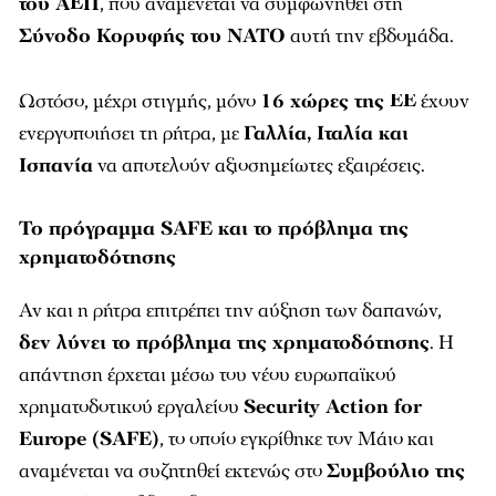
του ΑΕΠ
, που αναμένεται να συμφωνηθεί στη
Σύνοδο Κορυφής του ΝΑΤΟ
αυτή την εβδομάδα.
Ωστόσο, μέχρι στιγμής, μόνο
16 χώρες της ΕΕ
έχουν
ενεργοποιήσει τη ρήτρα, με
Γαλλία, Ιταλία και
Ισπανία
να αποτελούν αξιοσημείωτες εξαιρέσεις.
Το πρόγραμμα SAFE και το πρόβλημα της
χρηματοδότησης
Αν και η ρήτρα επιτρέπει την αύξηση των δαπανών,
δεν λύνει το πρόβλημα της χρηματοδότησης
. Η
απάντηση έρχεται μέσω του νέου ευρωπαϊκού
χρηματοδοτικού εργαλείου
Security Action for
Europe (SAFE)
, το οποίο εγκρίθηκε τον Μάιο και
αναμένεται να συζητηθεί εκτενώς στο
Συμβούλιο της