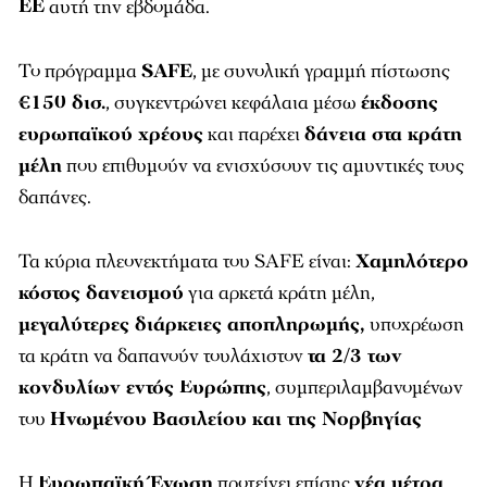
ΕΕ
αυτή την εβδομάδα.
Το πρόγραμμα
SAFE
, με συνολική γραμμή πίστωσης
€150 δισ.
, συγκεντρώνει κεφάλαια μέσω
έκδοσης
ευρωπαϊκού χρέους
και παρέχει
δάνεια στα κράτη
μέλη
που επιθυμούν να ενισχύσουν τις αμυντικές τους
δαπάνες.
Τα κύρια πλεονεκτήματα του SAFE είναι:
Χαμηλότερο
κόστος δανεισμού
για αρκετά κράτη μέλη,
μεγαλύτερες διάρκειες αποπληρωμής,
υποχρέωση
τα κράτη να δαπανούν τουλάχιστον
τα 2/3 των
κονδυλίων εντός Ευρώπης
, συμπεριλαμβανομένων
του
Ηνωμένου Βασιλείου και της Νορβηγίας
Η
Ευρωπαϊκή Ένωση
προτείνει επίσης
νέα μέτρα