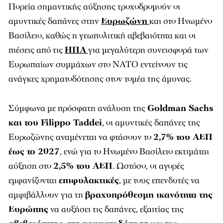
Πορεία σημαντικής αύξησης τροχοδρομούν οι
αμυντικές δαπάνες στην
Ευρωζώνη
και στο Ηνωμένο
Βασίλειο, καθώς η γεωπολιτική αβεβαιότητα και οι
πιέσεις από τις
ΗΠΑ
για μεγαλύτερη συνεισφορά των
Ευρωπαίων συμμάχων στο ΝΑΤΟ εντείνουν τις
ανάγκες χρηματοδότησης στον τομέα της άμυνας.
Σύμφωνα με πρόσφατη ανάλυση της
Goldman Sachs
και του Filippo Taddei
, οι αμυντικές δαπάνες της
Ευρωζώνης αναμένεται να φτάσουν το
2,7% του ΑΕΠ
έως το 2027
, ενώ για το Ηνωμένο Βασίλειο εκτιμάται
αύξηση στο
2,5% του ΑΕΠ
. Ωστόσο, οι αγορές
εμφανίζονται
επιφυλακτικές
, με τους επενδυτές να
αμφιβάλλουν για τη
βραχυπρόθεσμη ικανότητα της
Ευρώπης
να αυξήσει τις δαπάνες, εξαιτίας της