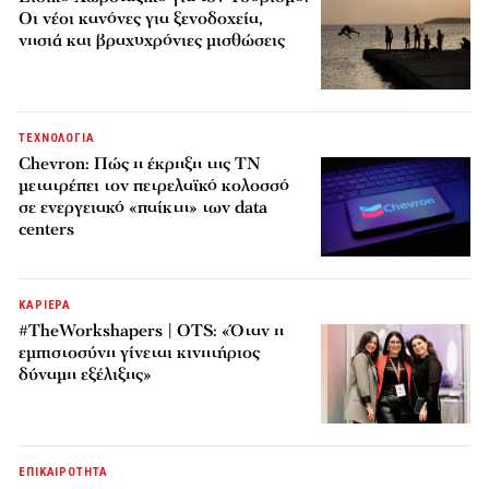
Οι νέοι κανόνες για ξενοδοχεία,
νησιά και βραχυχρόνιες μισθώσεις
ΤΕΧΝΟΛΟΓΙΑ
Chevron: Πώς η έκρηξη της ΤΝ
μετατρέπει τον πετρελαϊκό κολοσσό
σε ενεργειακό «παίκτη» των data
centers
ΚΑΡΙΕΡΑ
#TheWorkshapers | OTS: «Όταν η
εμπιστοσύνη γίνεται κινητήριος
δύναμη εξέλιξης»
ΕΠΙΚΑΙΡΟΤΗΤΑ