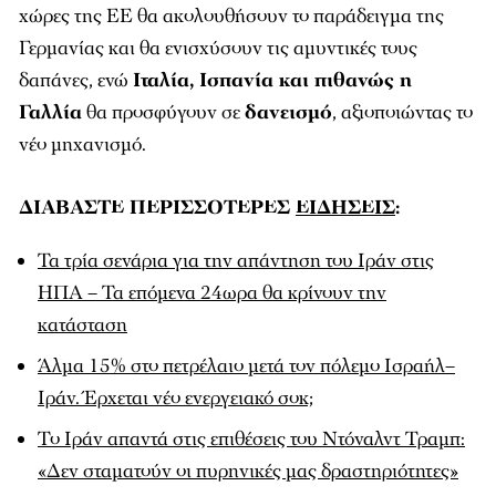
χώρες της ΕΕ θα ακολουθήσουν το παράδειγμα της
Γερμανίας και θα ενισχύσουν τις αμυντικές τους
δαπάνες, ενώ
Ιταλία, Ισπανία και πιθανώς η
Γαλλία
θα προσφύγουν σε
δανεισμό
, αξιοποιώντας το
νέο μηχανισμό.
ΔΙΑΒΑΣΤΕ ΠΕΡΙΣΣΟΤΕΡΕΣ
ΕΙΔΗΣΕΙΣ
:
Τα τρία σενάρια για την απάντηση του Ιράν στις
ΗΠΑ – Τα επόμενα 24ωρα θα κρίνουν την
κατάσταση
Άλμα 15% στο πετρέλαιο μετά τον πόλεμο Ισραήλ–
Ιράν. Έρχεται νέο ενεργειακό σοκ;
Το Ιράν απαντά στις επιθέσεις του Ντόναλντ Τραμπ:
«Δεν σταματούν οι πυρηνικές μας δραστηριότητες»