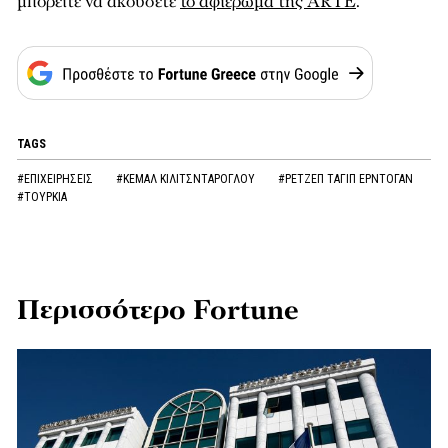
μπορείτε να ακούσετε
το αφιέρωμα της ARTE
.
TAGS
#ΕΠΙΧΕΙΡΗΣΕΙΣ
#ΚΕΜΑΛ ΚΙΛΙΤΣΝΤΑΡΟΓΛΟΥ
#ΡΕΤΖΕΠ ΤΑΓΙΠ ΕΡΝΤΟΓΑΝ
#ΤΟΥΡΚΙΑ
Περισσότερο Fortune