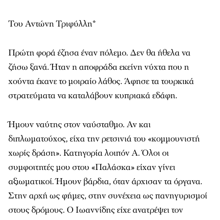
Του Αντώνη Τριφύλλη*
Πρώτη φορά έζησα έναν πόλεμο. Δεν θα ήθελα να
ζήσω ξανά. Ήταν η αποφράδα εκείνη νύχτα που η
χούντα έκανε το μοιραίο λάθος. Άφησε τα τουρκικά
στρατεύματα να καταλάβουν κυπριακά εδάφη.
Ήμουν ναύτης στον ναύσταθμο. Αν και
διπλωματούχος, είχα την ρετσινιά του «κομμουνιστή
χωρίς δράση». Κατηγορία λοιπόν Α. Όλοι οι
συμφοιτητές μου στου «Παλάσκα» είχαν γίνει
αξιωματικοί. Ήμουν βάρδια, όταν άρχισαν τα όργανα.
Στην αρχή ως φήμες, στην συνέχεια ως πανηγυρισμοί
στους δρόμους. Ο Ιωαννίδης είχε ανατρέψει τον