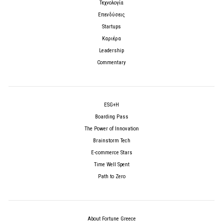
Τεχνολογία
Επενδύσεις
Startups
Καριέρα
Leadership
Commentary
ESG+H
Boarding Pass
The Power of Innovation
Brainstorm Tech
E-commerce Stars
Time Well Spent
Path to Zero
About Fortune Greece