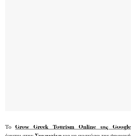
Το
Grow Greek Tourism Online της Google
έρχεται στην
Σαντορίνη
για να ενισχύσει την ψηφιακή