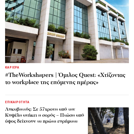
ΚΑΡΙΕΡΑ
#TheWorkshapers | Όμιλος Quest: «Χτίζοντας
το workplace της επόμενης ημέρας»
ΕΠΙΚΑΙΡΟΤΗΤΑ
Λυκαβηττός: Σε 57χρονη από την
Κυψέλη ανήκει η σορός – Πτώση από
ύψος δείχνουν τα πρώτα ευρήματα