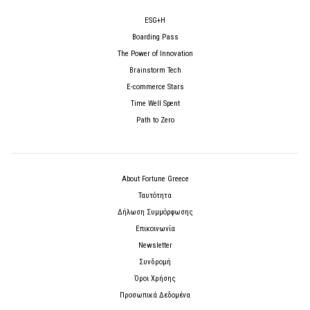
ESG+H
Boarding Pass
The Power of Innovation
Brainstorm Tech
E-commerce Stars
Time Well Spent
Path to Zero
About Fortune Greece
Ταυτότητα
Δήλωση Συμμόρφωσης
Επικοινωνία
Newsletter
Συνδρομή
Όροι Χρήσης
Προσωπικά Δεδομένα