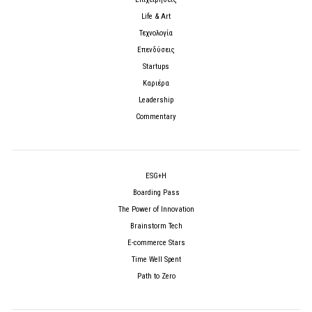
Life & Art
Τεχνολογία
Επενδύσεις
Startups
Καριέρα
Leadership
Commentary
ESG+H
Boarding Pass
The Power of Innovation
Brainstorm Tech
E-commerce Stars
Time Well Spent
Path to Zero