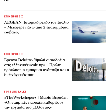
ΕΠΙΧΕΙΡΗΣΕΙΣ
AEGEAN: Ιστορικό ρεκόρ τον Ιούλιο
– Μετέφερε πάνω από 2 εκατομμύρια
επιβάτες
ΕΠΙΧΕΙΡΗΣΕΙΣ
Έρευνα Deloitte: Υψηλή αισιοδοξία
στις ελληνικές scale-ups – Πρώτη
πρόκληση η εμπορική ανάπτυξη και η
διεθνής επέκταση
FORTUNE TALKS
#TheWorkshapers | Μαρία Βερούχη:
«Οι εταιρικές παροχές καθορίζουν
την εργασία του μέλλοντος»