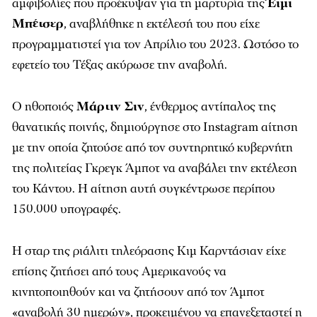
αμφιβολίες που προέκυψαν για τη μαρτυρία της
Έιμι
Μπέτσερ
, αναβλήθηκε η εκτέλεσή του που είχε
προγραμματιστεί για τον Απρίλιο του 2023. Ωστόσο το
εφετείο του Τέξας ακύρωσε την αναβολή.
Ο ηθοποιός
Μάρτιν Σιν
, ένθερμος αντίπαλος της
θανατικής ποινής, δημιούργησε στο Instagram αίτηση
με την οποία ζητούσε από τον συντηρητικό κυβερνήτη
της πολιτείας Γκρεγκ Άμποτ να αναβάλει την εκτέλεση
του Κάντου. Η αίτηση αυτή συγκέντρωσε περίπου
150.000 υπογραφές.
Η σταρ της ριάλιτι τηλεόρασης Κιμ Καρντάσιαν είχε
επίσης ζητήσει από τους Αμερικανούς να
κινητοποιηθούν και να ζητήσουν από τον Άμποτ
«αναβολή 30 ημερών», προκειμένου να επανεξεταστεί η