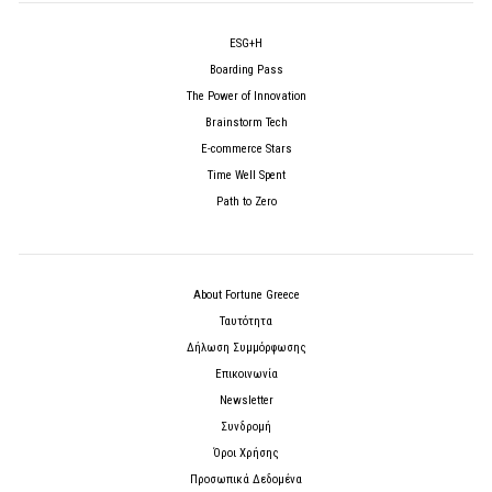
ESG+H
Boarding Pass
The Power of Innovation
Brainstorm Tech
E-commerce Stars
Time Well Spent
Path to Zero
About Fortune Greece
Ταυτότητα
Δήλωση Συμμόρφωσης
Επικοινωνία
Newsletter
Συνδρομή
Όροι Χρήσης
Προσωπικά Δεδομένα