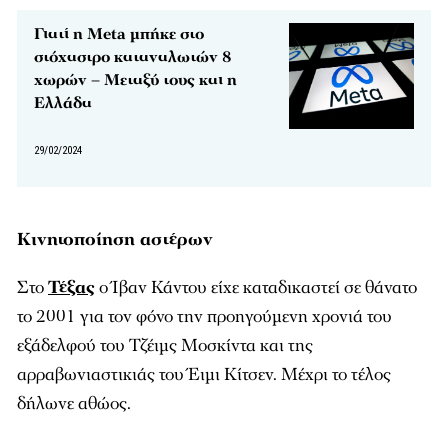
Γιατί η Meta μπήκε στο
στόχαστρο καταναλωτών 8
χωρών – Μεταξύ τους και η
Ελλάδα
29/02/2024
Κινητοποίηση αστέρων
Στο
Τέξας
ο Ίβαν Κάντου είχε καταδικαστεί σε θάνατο
το 2001 για τον φόνο την προηγούμενη χρονιά του
εξάδελφού του Τζέιμς Μοσκίντα και της
αρραβωνιαστικιάς του Έιμι Κίτσεν. Μέχρι το τέλος
δήλωνε αθώος.