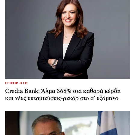
ΕΠΙΧΕΙΡΗΣΕΙΣ
Credia Bank: Άλμα 368% στα καθαρά κέρδη
και νέες εκταμιεύσεις-ρεκόρ στο α’ εξάμηνο