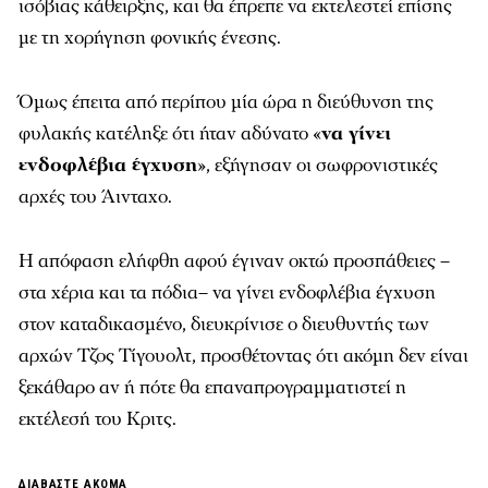
ισόβιας κάθειρξης, και θα έπρεπε να εκτελεστεί επίσης
με τη χορήγηση φονικής ένεσης.
Όμως έπειτα από περίπου μία ώρα η διεύθυνση της
φυλακής κατέληξε ότι ήταν αδύνατο «
να γίνει
ενδοφλέβια έγχυση
», εξήγησαν οι σωφρονιστικές
αρχές του Άινταχο.
Η απόφαση ελήφθη αφού έγιναν οκτώ προσπάθειες –
στα χέρια και τα πόδια– να γίνει ενδοφλέβια έγχυση
στον καταδικασμένο, διευκρίνισε ο διευθυντής των
αρχών Τζος Τίγουολτ, προσθέτοντας ότι ακόμη δεν είναι
ξεκάθαρο αν ή πότε θα επαναπρογραμματιστεί η
εκτέλεσή του Κριτς.
ΔΙΑΒΑΣΤΕ ΑΚΟΜΑ