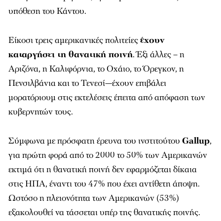
υπόθεση του Κάντου.
Είκοσι τρεις αμερικανικές πολιτείες
έχουν
καταργήσει τη θανατική ποινή
. Έξι άλλες – η
Αριζόνα, η Καλιφόρνια, το Οχάιο, το Όρεγκον, η
Πενσιλβάνια και το Τενεσί—έχουν επιβάλει
μορατόριουμ στις εκτελέσεις έπειτα από απόφαση των
κυβερνητών τους.
Σύμφωνα με πρόσφατη έρευνα του ινστιτούτου
Gallup
,
για πρώτη φορά από το 2000 το 50% των Αμερικανών
εκτιμά ότι η θανατική ποινή δεν εφαρμόζεται δίκαια
στις ΗΠΑ, έναντι του 47% που έχει αντίθετη άποψη.
Ωστόσο η πλειονότητα των Αμερικανών (53%)
εξακολουθεί να τάσσεται υπέρ της θανατικής ποινής.