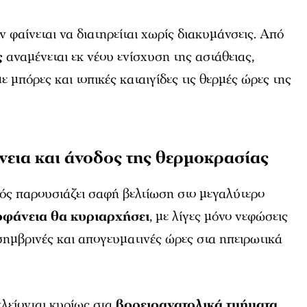
ν φαίνεται να διατηρείται χωρίς διακυμάνσεις. Από
ς
αναμένεται εκ νέου ενίσχυση της αστάθειας,
ε μπόρες και τοπικές καταιγίδες τις θερμές ώρες της
εια και άνοδος της θερμοκρασίας
ρός παρουσιάζει σαφή βελτίωση στο μεγαλύτερο
οφάνεια θα κυριαρχήσει
, με λίγες μόνο νεφώσεις
σημβρινές και απογευματινές ώρες στα ηπειρωτικά
λείονται κυρίως στα
βορειοανατολικά τμήματα