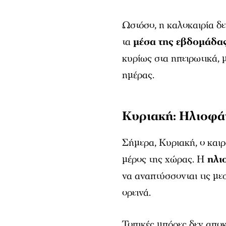
Ωστόσο, η καλοκαιρία δε
τα
μέσα της εβδομάδα
κυρίως στα ηπειρωτικά, μ
ημέρας.
Κυριακή: Ηλιοφάν
Σήμερα, Κυριακή, ο και
μέρος της χώρας. Η
ηλι
να αναπτύσσονται τις με
ορεινά.
Τοπικές μπόρες δεν αποκ