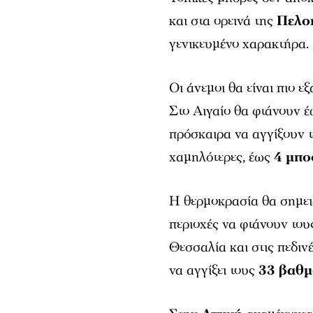
και στα ορεινά της
Πελο
γενικευμένο χαρακτήρα.
Οι άνεμοι θα είναι πιο ε
Στο Αιγαίο θα φτάνουν 
πρόσκαιρα να αγγίξουν 
χαμηλότερες, έως
4 μπ
Η θερμοκρασία θα σημειώσ
περιοχές να φτάνουν το
Θεσσαλία και στις πεδιν
να αγγίξει τους
33 βαθ