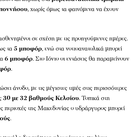
ποννήσου
, χωρίς όμως τα φαινόμενα να έχουν
ξασθενημένοι σε σχέση με τις προηγούμενες ημέρες.
έως τα
5 μποφόρ
, ενώ στα νοτιοανατολικά μπορεί
τα
6 μποφόρ
. Στο Ιόνιο οι εντάσεις θα παραμείνουν
οφόρ
.
ει άνοδο, με τις μέγιστες τιμές στις περισσότερες
υς
30 με 32 βαθμούς Κελσίου
. Τοπικά στη
ές περιοχές της Μακεδονίας ο υδράργυρος μπορεί
μούς
.