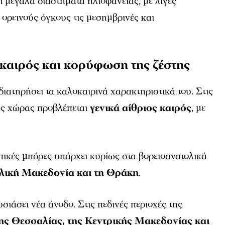
 μεγάλα διαστήματα ηλιοφάνειας, με λίγες
ορεινούς όγκους τις μεσημβρινές και
 καιρός και κορύφωση της ζέστης
διατηρήσει τα καλοκαιρινά χαρακτηριστικά του. Στις
της χώρας προβλέπεται
γενικά αίθριος καιρός
, με
πικές μπόρες υπάρχει κυρίως στα βορειοανατολικά
λική Μακεδονία και τη Θράκη
.
ιάσει νέα άνοδο. Στις πεδινές περιοχές της
της Θεσσαλίας, της Κεντρικής Μακεδονίας και