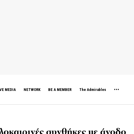
VE MEDIA
NETWORK
BE A MEMBER
The Admirables
λοκαιρινές συνθήκες με άνοδο