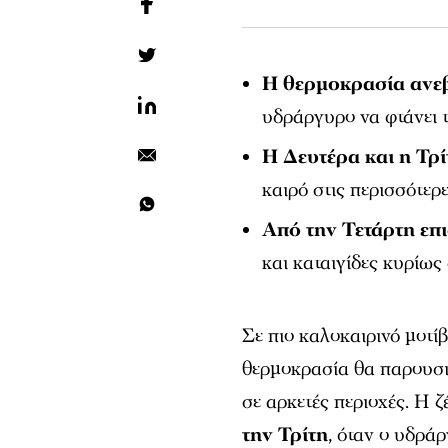
Η θερμοκρασία ανεβ
υδράργυρο να φτάνει 
Η Δευτέρα και η Τρίτ
καιρό στις περισσότερ
Από την Τετάρτη επι
και καταιγίδες κυρίως 
Σε πιο καλοκαιρινό μοτίβ
θερμοκρασία θα παρουσι
σε αρκετές περιοχές. Η ζ
την Τρίτη
, όταν ο υδρά