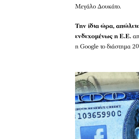
Μεγάλο Δουκάτο.
Την ίδια ώρα, απώλει
ενδεχομένως η Ε.Ε.
απ
η Google το διάστημα 2