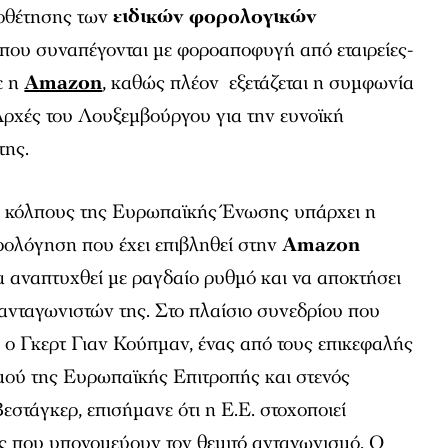
ιοθέτησης των
ειδικών φορολογικών
που συναπέγονται με φοροαποφυγή από εταιρείες-
ε η
Amazon
, καθώς πλέον εξετάζεται η συμφωνία
 Αρχές του Λουξεμβούργου για την ευνοϊκή
της.
ς κόλπους της Ευρωπαϊκής Ένωσης υπάρχει η
ρολόγηση που έχει επιβληθεί στην
Amazon
να αναπτυχθεί με ραγδαίο ρυθμό και να αποκτήσει
ανταγωνιστών της. Στο πλαίσιο συνεδρίου που
, ο Γκερτ Γιαν Κούπμαν, ένας από τους επικεφαλής
μού της Ευρωπαϊκής Επιτροπής και στενός
στάγκερ, επισήμανε ότι η Ε.Ε. στοχοποιεί
ς που υπονομεύουν τον θεμιτό ανταγωνισμό. Ο