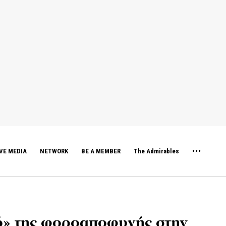
VE MEDIA
NETWORK
BE A MEMBER
The Admirables
ό» της φοροαποφυγής στην