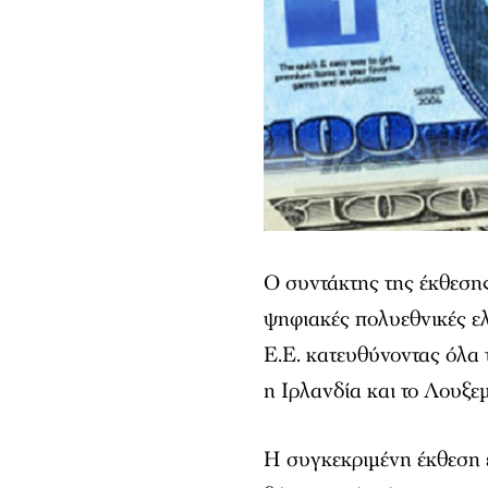
Ο συντάκτης της έκθεση
ψηφιακές πολυεθνικές ε
Ε.Ε. κατευθύνοντας όλα
η Ιρλανδία και το Λουξε
Η συγκεκριμένη έκθεση 