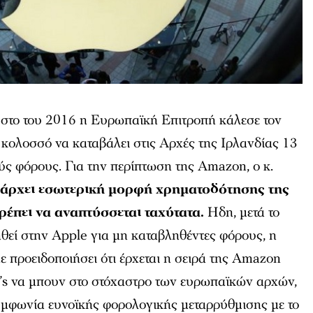
υστο του 2016 η Ευρωπαϊκή Επιτροπή κάλεσε τον
 κολοσσό να καταβάλει στις Αρχές της Iρλανδίας 13
ύς φόρους. Για την περίπτωση της Amazon, ο κ.
πάρχει εσωτερική μορφή χρηματοδότησης της
τρέπει να αναπτύσσεται ταχύτατα.
Ηδη, μετά το
ηθεί στην Apple για μη καταβληθέντες φόρους, η
 προειδοποιήσει ότι έρχεται η σειρά της Amazon
’s να μπουν στο στόχαστρο των ευρωπαϊκών αρχών,
υμφωνία ευνοϊκής φορολογικής μεταρρύθμισης με το