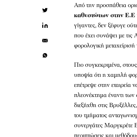
Από την προσπάθεια ορ
καθεστώτων στην Ε.Ε
γίγαντες, δεν ξέφυγε ούτ
που έχει συνάψει με τις
φορολογική μεταχείρισή 
Πιο συγκεκριμένα, στου
υποψία ότι η χαμηλή φο
επέτρεψε στην εταιρεία 
πλεονέκτημα έναντι των 
διεξήχθη στις Βρυξέλλες
του τμήματος ανταγωνισ
συνεργάτες Μαργκρέτε Βε
περιπτώσεις και μεθόδου