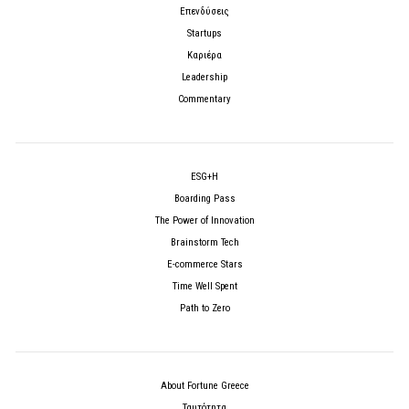
Επενδύσεις
Startups
Καριέρα
Leadership
Commentary
ESG+H
Boarding Pass
The Power of Innovation
Brainstorm Tech
E-commerce Stars
Time Well Spent
Path to Zero
About Fortune Greece
Ταυτότητα