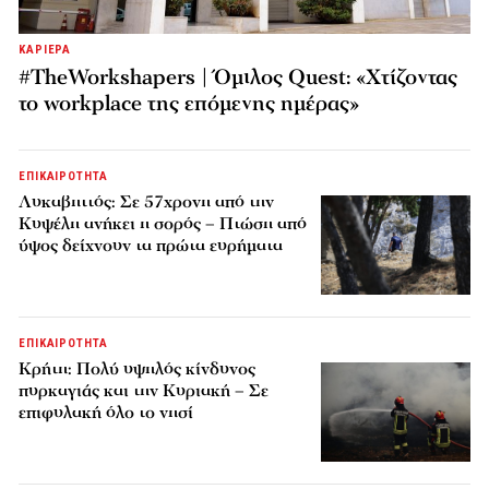
ΚΑΡΙΕΡΑ
#TheWorkshapers | Όμιλος Quest: «Χτίζοντας
το workplace της επόμενης ημέρας»
ΕΠΙΚΑΙΡΟΤΗΤΑ
Λυκαβηττός: Σε 57χρονη από την
Κυψέλη ανήκει η σορός – Πτώση από
ύψος δείχνουν τα πρώτα ευρήματα
ΕΠΙΚΑΙΡΟΤΗΤΑ
Κρήτη: Πολύ υψηλός κίνδυνος
πυρκαγιάς και την Κυριακή – Σε
επιφυλακή όλο το νησί