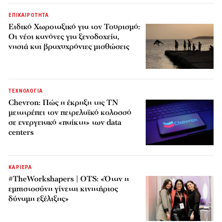
ΕΠΙΚΑΙΡΟΤΗΤΑ
Ειδικό Χωροταξικό για τον Τουρισμό:
Οι νέοι κανόνες για ξενοδοχεία,
νησιά και βραχυχρόνιες μισθώσεις
ΤΕΧΝΟΛΟΓΙΑ
Chevron: Πώς η έκρηξη της ΤΝ
μετατρέπει τον πετρελαϊκό κολοσσό
σε ενεργειακό «παίκτη» των data
centers
ΚΑΡΙΕΡΑ
#TheWorkshapers | OTS: «Όταν η
εμπιστοσύνη γίνεται κινητήριος
δύναμη εξέλιξης»