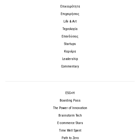
Επικαιρότητα
Επιχειρήσεις
Life & Art
Τεχνολογία
Επενδύσεις
Startups
Καριέρα
Leadership
Commentary
ESG+H
Boarding Pass
The Power of Innovation
Brainstorm Tech
E-commerce Stars
Time Well Spent
Path to Zero