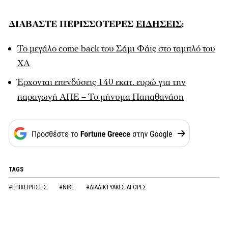
ΔΙΑΒΑΣΤΕ ΠΕΡΙΣΣΟΤΕΡΕΣ
ΕΙΔΗΣΕΙΣ
:
Το μεγάλο come back του Σάμι Φάις στο ταμπλό του
ΧΑ
Έρχονται επενδύσεις 140 εκατ. ευρώ για την
παραγωγή ΑΠΕ – Το μήνυμα Παπαθανάση
TAGS
#ΕΠΙΧΕΙΡΗΣΕΙΣ
#NIKE
#ΔΙΑΔΙΚΤΥΑΚΕΣ ΑΓΟΡΕΣ