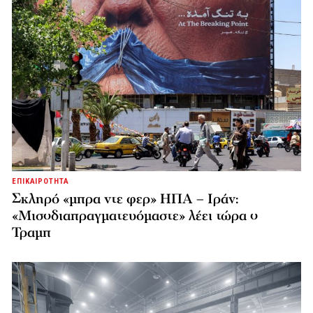
ΕΠΙΚΑΙΡΟΤΗΤΑ
Σκληρό «μπρα ντε φερ» ΗΠΑ – Ιράν:
«Μισοδιαπραγματευόμαστε» λέει τώρα ο
Τραμπ