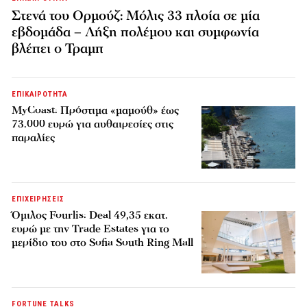
Στενά του Ορμούζ: Μόλις 33 πλοία σε μία
εβδομάδα – Λήξη πολέμου και συμφωνία
βλέπει ο Τραμπ
ΕΠΙΚΑΙΡΟΤΗΤΑ
MyCoast: Πρόστιμα «μαμούθ» έως
73.000 ευρώ για αυθαιρεσίες στις
παραλίες
ΕΠΙΧΕΙΡΗΣΕΙΣ
Όμιλος Fourlis: Deal 49,35 εκατ.
ευρώ με την Trade Estates για το
μερίδιο του στο Sofia South Ring Mall
FORTUNE TALKS