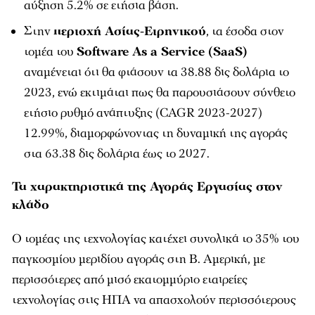
αύξηση 5.2% σε ετήσια βάση.
Στην
περιοχή Ασίας-Ειρηνικού
, τα έσοδα στον
τομέα του
Software As a Service (SaaS)
αναμένεται ότι θα φτάσουν τα 38.88 δις δολάρια το
2023, ενώ εκτιμάται πως θα παρουσιάσουν σύνθετο
ετήσιο ρυθμό ανάπτυξης (CAGR 2023-2027)
12.99%, διαμορφώνοντας τη δυναμική της αγοράς
στα 63.38 δις δολάρια έως το 2027.
Τα χαρακτηριστικά της Αγοράς Εργασίας στον
κλάδο
Ο τομέας της τεχνολογίας κατέχει συνολικά το 35% του
παγκοσμίου μεριδίου αγοράς στη Β. Αμερική, με
περισσότερες από μισό εκατομμύριο εταιρείες
τεχνολογίας στις ΗΠΑ να απασχολούν περισσότερους