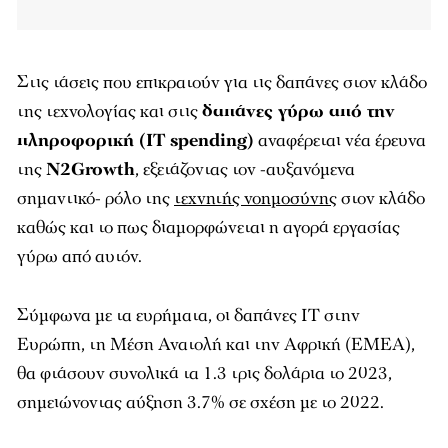
Στις τάσεις που επικρατούν για τις δαπάνες στον κλάδο
της τεχνολογίας και στις
δαπάνες γύρω από την
πληροφορική (IT spending)
αναφέρεται νέα έρευνα
της
N2Growth
, εξετάζοντας τον -αυξανόμενα
σημαντικό- ρόλο της
τεχνητής νοημοσύνης
στον κλάδο
καθώς και το πως διαμορφώνεται η αγορά εργασίας
γύρω από αυτόν.
Σύμφωνα με τα ευρήματα, οι δαπάνες IT στην
Ευρώπη, τη Μέση Ανατολή και την Αφρική (ΕΜΕΑ),
θα φτάσουν συνολικά τα 1.3 τρις δολάρια το 2023,
σημειώνοντας αύξηση 3.7% σε σχέση με το 2022.