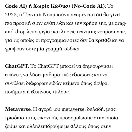
Code AI) ή Χωρίς Κώδικα (No-Code AI)
: Το
2023, η Τεχνητή Νοημοσύνη αναμένεται ότι θα γίνει
πιο προσιτή στην ανάπτυξη και την χρήση της, με drag-
and-drop λειτουργίες και λύσεις τεχνητής νοημοσύνης,
για τις οποίες οι προγραμματιστές δεν θα χρειάζεται να
γράψουν ούτε μία γραμμή κώδικα.
ChatGPT
: Το
ChatGPT
μπορεί να δημιουργήσει
εικόνες, να λύσει μαθηματικές εξισώσεις και να
συνθέσει διάφορων ειδών κείμενα όπως άρθρα,
ποιήματα ή έξυπνους τίτλους.
Metaverse
: H αγορά του
metaverse
, δηλαδή, μιας
τρισδιάστατης εικονικής προσομοίωσης στην οποία
ζούμε και αλληλεπιδρούμε με άλλους όπως στην