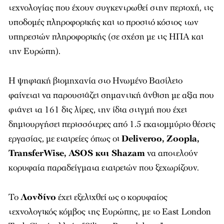
τεχνολογίας που έχουν συγκεντρωθεί στην περιοχή, τις
υποδομές πληροφορικής και το προσιτό κόστος των
υπηρεσιών πληροφορικής (σε σχέση με τις ΗΠΑ και
την Ευρώπη).
Η ψηφιακή βιομηχανία στο Ηνωμένο Βασίλειο
φαίνεται να παρουσιάζει σημαντική άνθιση με αξία που
φτάνει τα 161 δις λίρες, την ίδια στιγμή που έχει
δημιουργήσει περισσότερες από 1.5 εκατομμύριο θέσεις
εργασίας, με εταιρείες όπως οι
Deliveroo, Zoopla,
TransferWise, ASOS και Shazam
να αποτελούν
κορυφαία παραδείγματα εταιρειών που ξεχωρίζουν.
Το
Λονδίνο
έχει εξελιχθεί ως ο κορυφαίος
τεχνολογικός κόμβος της Ευρώπης, με το East London