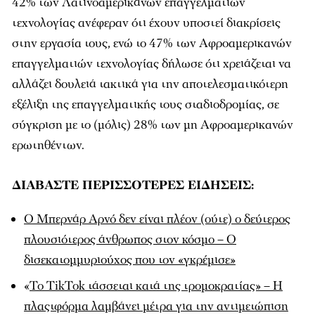
42% των Λατινοαμερικάνων επαγγελματιών
τεχνολογίας ανέφεραν ότι έχουν υποστεί διακρίσεις
στην εργασία τους, ενώ το 47% των Αφροαμερικανών
επαγγελματιών τεχνολογίας δήλωσε ότι χρειάζεται να
αλλάζει δουλειά τακτικά για την αποτελεσματικότερη
εξέλιξη της επαγγελματικής τους σταδιοδρομίας, σε
σύγκριση με το (μόλις) 28% των μη Αφροαμερικανών
ερωτηθέντων.
ΔΙΑΒΑΣΤΕ ΠΕΡΙΣΣΟΤΕΡΕΣ ΕΙΔΗΣΕΙΣ:
Ο Μπερνάρ Αρνό δεν είναι πλέον (ούτε) ο δεύτερος
πλουσιότερος άνθρωπος στον κόσμο – Ο
δισεκατομμυριούχος που τον «γκρέμισε»
«
Το TikTok τάσσεται κατά της τρομοκρατίας» – Η
πλαςτφόρμα λαμβάνει μέτρα για την αντιμετώπιση