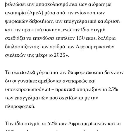
βελτιώσει την απασχολησιμότητα των ατόμων με
αναπηρία (ΑμεΑ) μέσα από την ενίσχυση των
ψηφιακών δεξιοτήτων, την επαγγελματική κατάρτιση
και την πρακτική άσκηση, ενώ την ίδια στιγμή
σχεδιάζει να επενδύσει επιπλέον 150 εκατ. δολάρια
διπλασιάζοντας των αριθμό των Αφροαμερικανών
στελεχών της μέχρι το 2025».
Τα στατιστικά γύρω από την διαφορετικότητα δείχνουν
ότι οι γυναίκες αμείβονται ανεπαρκώς και
υποεκπροσωπούνται – πρακτικά απαρτίζουν το 25%
των επαγγελματιών που σχετίζονται με την
πληροφορική.
Την ίδια στιγμή, το 62% των Αφροαμερικανών και το