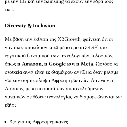
με την LG και την Samsung να έχουν την έδρα τους
εκεί.
Diversity & Inclusion
Με βάση την έκθεση της N2Growth, φαίνεται ότι οι
γυναίκες αποτελούν κατά μέσο όρο το 34.4% του
εργατικού δυναμικού των τεχνολογικών κολοσσών,
όπως
η Amazon, η Google και η Meta
. Ωστόσο τα
στοιχεία αυτά είναι εκ διαμέτρου αντίθετα όταν μιλάμε
για την συμπερίληψη Αφροαμερικανών, Λατίνων ή
Ασιατών, με τα ποσοστά των απασχολούμενων
γυναικών σε θέσεις τεχνολογίας να διαμορφώνονται ως
εξής :
3% για τις Αφροαμερικανές