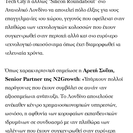
Tech City ή αλλιώς “Silicon Roundabout” στο
Ανατολικό Λονδίνο να αποτελεί πόλο έλξης για τους
επαγγελματίες του χώρου, γεγονός που οφείλεται στην
πληθώρα των τεχνολογικών κολοσσών που έχουν
συγκεντρωθεί στην περιοχή αλλά και στο ευρύτερο
τεχνολογικό οικοσύστημα όπως έχει διαμορφωθεί τα
τελευταία χρόνια.
Όπως χαρακτηριστικά σημείωσε η
Αρετή Σαΐτη,
Senior Partner της N2Growth
: «Υπάρχουν πολλοί
παράγοντες που έχουν συμβάλει σε αυτήν την
αξιοσημείωτη ανάπτυξη. Το Λονδίνο αποτελούσε
ανέκαθεν κέντρο χρηματοοικονομικών υπηρεσιών,
ωστόσο, η αφθονία των κορυφαίων εκπαιδευτικών
ιδρυμάτων σε συνδυασμό με την πληθώρα των
ταλέντων που έχουν συγκεντρωθεί στην ευρύτερη