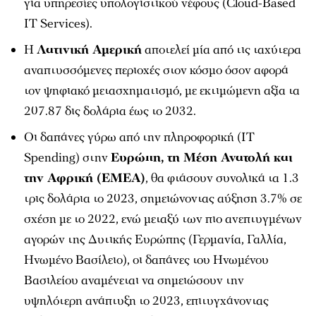
για υπηρεσίες υπολογιστικού νέφους (Cloud-Based
IT Services).
Η
Λατινική Αμερική
αποτελεί μία από τις ταχύτερα
αναπτυσσόμενες περιοχές στον κόσμο όσον αφορά
τον ψηφιακό μετασχηματισμό, με εκτιμώμενη αξία τα
207.87 δις δολάρια έως το 2032.
Οι δαπάνες γύρω από την πληροφορική (IT
Spending) στην
Ευρώπη, τη Μέση Ανατολή και
την Αφρική (ΕΜΕΑ)
, θα φτάσουν συνολικά τα 1.3
τρις δολάρια το 2023, σημειώνοντας αύξηση 3.7% σε
σχέση με το 2022, ενώ μεταξύ των πιο ανεπτυγμένων
αγορών της Δυτικής Ευρώπης (Γερμανία, Γαλλία,
Ηνωμένο Βασίλειο), οι δαπάνες του Ηνωμένου
Βασιλείου αναμένεται να σημειώσουν την
υψηλότερη ανάπτυξη το 2023, επιτυγχάνοντας