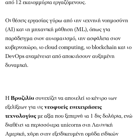
από 12 εκατομμύρια εργαζόμενους.
Οι θέσεις εργασίας γύρω από την τεχνητή νοημοσύνη
(AI) και τη μηχανική μάθηση (ML), όπως για
παράδειγμα στον αυτοματισμό, την ασφάλεια στον
κυβερνοχώρο, το cloud computing, το blockchain και τo
DevOps αναμένεται από αποκτήσουν αυξημένη
δυναμική.
Η
Βραζιλία
συνεχίζει να αποτελεί το κέντρο των
εξελίξεων για τις
νεοφυείς επιχειρήσεις
τεχνολογίας
με αξία που ξεπερνά τα 1 δις δολάρια, ενώ
διαθέτει τα περισσότερα unicorns στη Λατινική
Αμερική, χάρη στην εξειδικευμένη ομάδα ειδικών