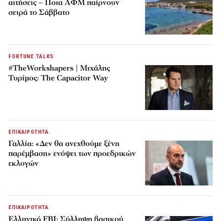
αιτήσεις – Ποια ΑΦΜ παίρνουν
σειρά το Σάββατο
FORTUNE TALKS
#TheWorkshapers | Μιχάλης
Τυρίμος: The Capacitor Way
ΕΠΙΚΑΙΡΟΤΗΤΑ
Γαλλία: «Δεν θα ανεχθούμε ξένη
παρέμβαση» ενόψει των προεδρικών
εκλογών
ΕΠΙΚΑΙΡΟΤΗΤΑ
Ελληνικό FBI: Σύλληψη βασικού