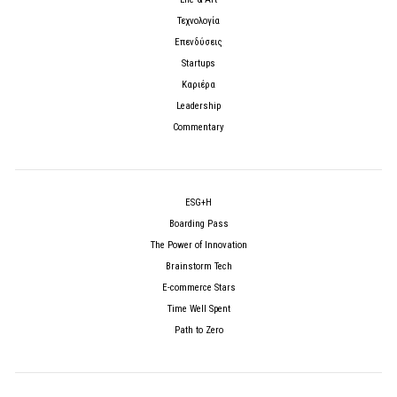
Τεχνολογία
Επενδύσεις
Startups
Καριέρα
Leadership
Commentary
ESG+H
Boarding Pass
The Power of Innovation
Brainstorm Tech
E-commerce Stars
Time Well Spent
Path to Zero