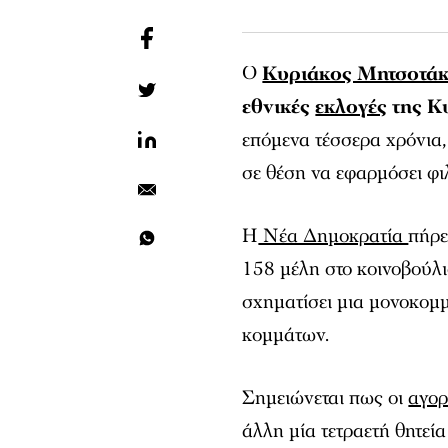
Ο
Κυριάκος Μητσοτά
εθνικές
εκλογές
της Κ
επόμενα τέσσερα χρόνια, 
σε θέση να εφαρμόσει φιλ
Η
Νέα Δημοκρατία
πήρε
158 μέλη στο κοινοβούλι
σχηματίσει μια μονοκομ
κομμάτων.
Σημειώνεται πως οι
αγορ
άλλη μία τετραετή θητεία