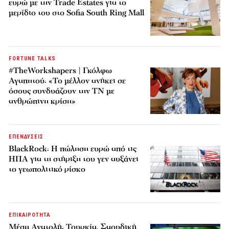
ευρώ με την Trade Estates για το
μερίδιο του στο Sofia South Ring Mall
FORTUNE TALKS
#TheWorkshapers | Γκόλφω
Αγαπητού: «Το μέλλον ανήκει σε
όσους συνδυάζουν την ΤΝ με
ανθρώπινη κρίση»
ΕΠΕΝΔΥΣΕΙΣ
BlackRock: Η πώληση ευρώ από τις
ΗΠΑ για τη στήριξη του γεν αυξάνει
το γεωπολιτικό ρίσκο
ΕΠΙΚΑΙΡΟΤΗΤΑ
Μέση Ανατολή: Τουρκία, Σαουδική