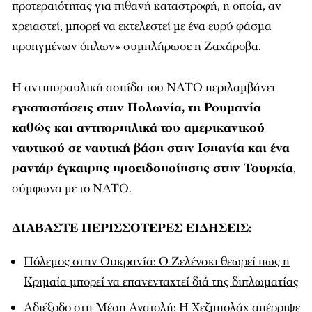
προτεραιότητας για πιθανή καταστροφή, η οποία, αν
χρειαστεί, μπορεί να εκτελεστεί με ένα ευρύ φάσμα
προηγμένων όπλων» συμπλήρωσε η Ζαχάροβα.
Η αντιπυραυλική ασπίδα του ΝΑΤΟ περιλαμβάνει
εγκαταστάσεις στην Πολωνία, τη Ρουμανία
καθώς και αντιτορπιλικά του αμερικανικού
ναυτικού σε ναυτική βάση στην Ισπανία και ένα
ραντάρ έγκαιρης προειδοποίησης στην Τουρκία
,
σύμφωνα με το ΝΑΤΟ.
ΔΙΑΒΑΣΤΕ ΠΕΡΙΣΣΟΤΕΡΕΣ ΕΙΔΗΣΕΙΣ:
Πόλεμος στην Ουκρανία: Ο Ζελένσκι θεωρεί πως η
Κριμαία μπορεί να επανενταχτεί διά της διπλωματίας
Αδιέξοδο στη Μέση Ανατολή: Η Χεζμπολάχ απέρριψε