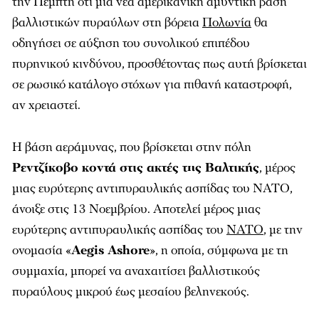
την Πέμπτη ότι μια νέα αμερικανική αμυντική βάση
βαλλιστικών πυραύλων στη βόρεια
Πολωνία
θα
οδηγήσει σε αύξηση του συνολικού επιπέδου
πυρηνικού κινδύνου, προσθέτοντας πως αυτή βρίσκεται
σε ρωσικό κατάλογο στόχων για πιθανή καταστροφή,
αν χρειαστεί.
Η βάση αεράμυνας, που βρίσκεται στην πόλη
Ρεντζίκοβο κοντά στις ακτές της Βαλτικής
, μέρος
μιας ευρύτερης αντιπυραυλικής ασπίδας του ΝΑΤΟ,
άνοιξε στις 13 Νοεμβρίου. Αποτελεί μέρος μιας
ευρύτερης αντιπυραυλικής ασπίδας του
ΝΑΤΟ
, με την
ονομασία «
Aegis Ashore
», η οποία, σύμφωνα με τη
συμμαχία, μπορεί να αναχαιτίσει βαλλιστικούς
πυραύλους μικρού έως μεσαίου βεληνεκούς.